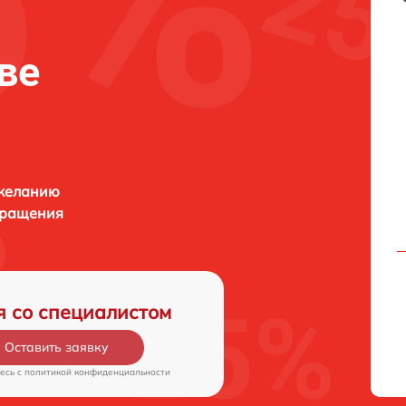
ве
 желанию
бращения
я со специалистом
Оставить заявку
есь c
политикой конфиденциальности