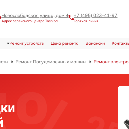
Новослободская улица, дом 4
+7 (495) 023-41-97
Адрес сервисного центра Toshiba
Горячая линия
Ремонт устройств
Цена ремонта
Вакансии
Контакт
йств
Ремонт Посудомоечных машин
Ремонт электр
дки
й