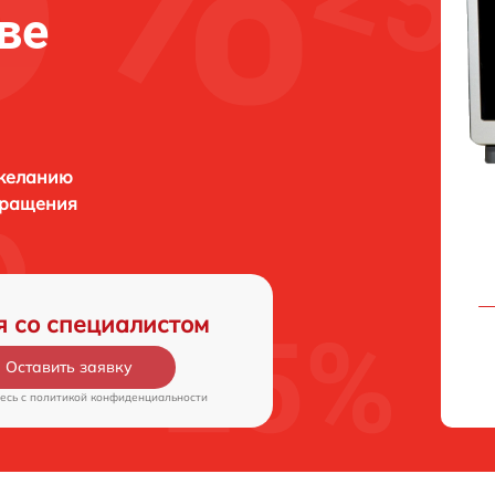
ве
 желанию
бращения
я со специалистом
Оставить заявку
есь c
политикой конфиденциальности