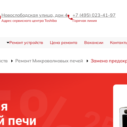
Новослободская улица, дом 4
+7 (495) 023-41-97
Адрес сервисного центра Toshiba
Горячая линия
Ремонт устройств
Цена ремонта
Вакансии
Контакт
йств
Ремонт Микроволновых печей
Замена предох
ля
й печи