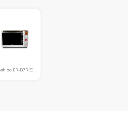
oshiba ER-B7R(S)