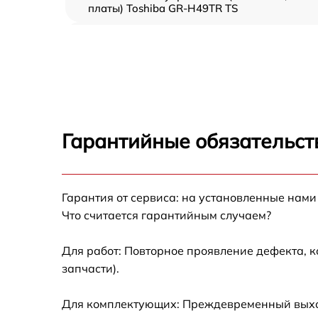
платы) Toshiba GR-H49TR TS
Ремонт/замена датчика температуры Toshib
GR-H49TR TS
Замена термостата Toshiba GR-H49TR TS
Замена усилителей Toshiba GR-H49TR TS
Гарантийные обязательст
Замена таймера Toshiba GR-H49TR TS
Гарантия от сервиса: на установленные нами
Замена электросхемы Toshiba GR-H49TR TS
Что считается гарантийным случаем?
Ремонт испарителя Toshiba GR-H49TR TS
Для работ: Повторное проявление дефекта, 
запчасти).
Устранение засора трубопровода Toshiba
GR-H49TR TS
Для комплектующих: Преждевременный выход 
Ремонт датчика морозильного отделения