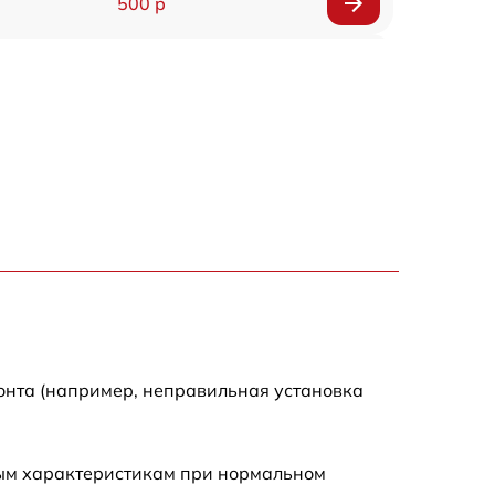
500 р
650 р
500 р
650 р
710 р
590 р
650 р
онта (например, неправильная установка
800 р
ным характеристикам при нормальном