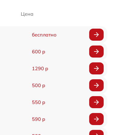
Цена
бесплатно
600 р
1290 р
500 р
550 р
590 р