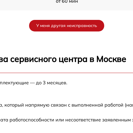
от 60 мин
от 60 мин
У меня другая неисправность
от 60 мин
от 60 мин
ва сервисного центра в Москве
от 60 мин
мплектующие — до 3 месяцев.
от 60 мин
от 60 мин
а, который напрямую связан с выполненной работой (на
от 60 мин
ата работоспособности или несоответствие заявленным