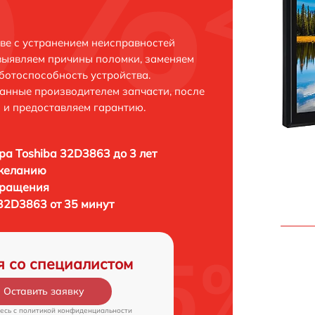
ве с устранением неисправностей
выявляем причины поломки, заменяем
ботоспособность устройства.
анные производителем запчасти, после
 и предоставляем гарантию.
ра Toshiba 32D3863 до 3 лет
 желанию
бращения
32D3863 от 35 минут
я со специалистом
Оставить заявку
есь c
политикой конфиденциальности