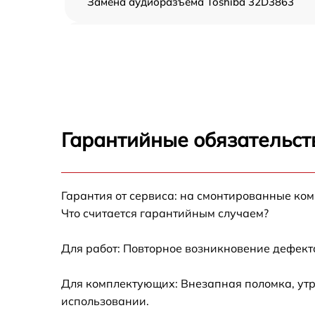
Замена аудиоразъема Toshiba 32D3863
Замена USB порта Toshiba 32D3863
Замена разъёмов (HDMI, DVI, Дисплей
порта) Toshiba 32D3863
Замена модуля Wi-Fi Toshiba 32D3863
Гарантийные обязательст
Ремонт цепи питания Toshiba 32D3863
Прошивка блока управления Toshiba
Гарантия от сервиса: на смонтированные ко
32D3863
Что считается гарантийным случаем?
Замена лампы подсветки Toshiba 32D3863
Для работ: Повторное возникновение дефект
Замена контроллера Toshiba 32D3863
Для комплектующих: Внезапная поломка, утр
использовании.