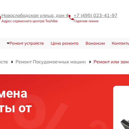
Новослободская улица, дом 4
+7 (495) 023-41-97
Адрес сервисного центра Toshiba
Горячая линия
Ремонт устройств
Цена ремонта
Вакансии
Контакт
йств
Ремонт Посудомоечных машин
Ремонт или зам
мена
ты от