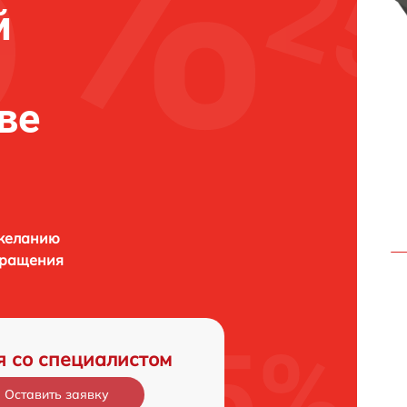
й
ве
 желанию
бращения
я со специалистом
Оставить заявку