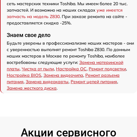
сеть мастерских техники Toshiba. Мы имеем более 20 тыс.
запчастей. И возможно на наших складах
уже имеется
запчасть на модель Z830
. При заказе ремонта на сайте -
предоставляется скидка -25%.
Знаем свое дело
Будьте уверены в профессионализме наших мастеров - они
с уверенностью выполнят ремонт Toshiba Z830. По данным
наших мастеров в Москве по ремонту Toshiba, наиболее
востребованы следующие услуги:
Замена материнской
платы
,
Чистка от пыли
,
Настройка ОС
,
Ремонт подсветки
,
Настройка BIOS
,
Замена видеочипа
,
Ремонт разъема
питания
,
Замена видеокарты
,
Ремонт цепей питания
,
Замена жесткого диска
.
Акции сервисного