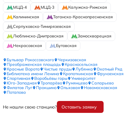
МЦД-4
МЦД-3
Калужско-Рижская
Калининская
Таганско-Краснопресненская
Серпуховско-Тимирязевская
Люблинско-Дмитровская
Замоскворецкая
Некрасовская
Бутовская
Бульвар Рокоссовского
Черкизовская
Преображенская площадь
Красносельская
Красные Ворота
Чистые пруды
Лубянка
Охотный Ряд
Библиотека имени Ленина
Кропоткинская
Фрунзенская
Спортивная
Воробьёвы горы
Университет
Юго-Западная
Тропарёво
Румянцево
Саларьево
Филатов Луг
Прокшино
Ольховая
Новомосковская
Потапово
Не нашли свою станцию?
Оставить заявку