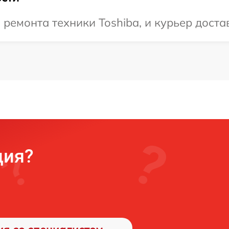
емонта техники Toshiba, и курьер достав
ция?