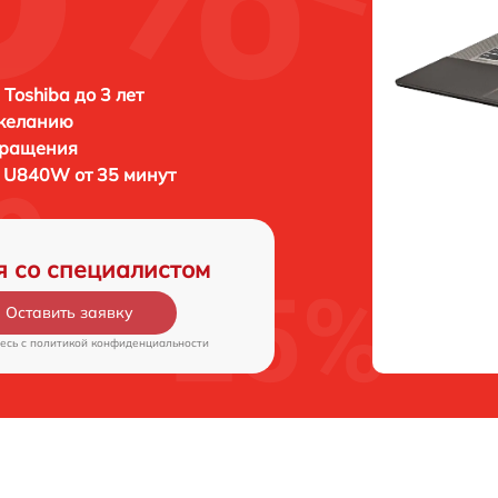
 Toshiba до 3 лет
 желанию
бращения
a U840W от 35 минут
я со специалистом
Оставить заявку
есь c
политикой конфиденциальности