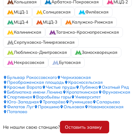
Кольцевая
Арбатско-Покровская
МЦД-2
МЦД-1
Солнцевская
Филёвская
МЦД-4
МЦД-3
Калужско-Рижская
Калининская
Таганско-Краснопресненская
Серпуховско-Тимирязевская
Люблинско-Дмитровская
Замоскворецкая
Некрасовская
Бутовская
Бульвар Рокоссовского
Черкизовская
Преображенская площадь
Красносельская
Красные Ворота
Чистые пруды
Лубянка
Охотный Ряд
Библиотека имени Ленина
Кропоткинская
Фрунзенская
Спортивная
Воробьёвы горы
Университет
Юго-Западная
Тропарёво
Румянцево
Саларьево
Филатов Луг
Прокшино
Ольховая
Новомосковская
Потапово
Не нашли свою станцию?
Оставить заявку