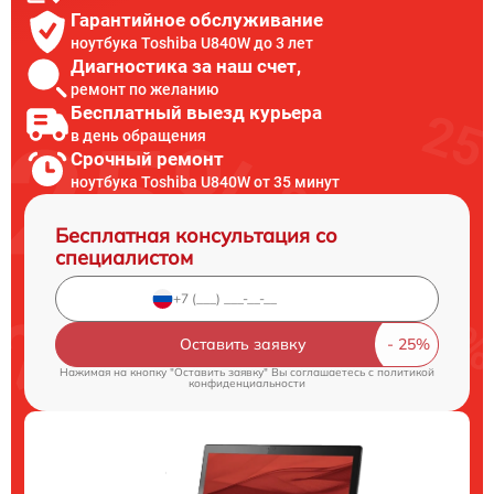
Гарантийное обслуживание
ноутбука Toshiba U840W до 3 лет
Диагностика за наш счет,
ремонт по желанию
Бесплатный выезд курьера
в день обращения
Срочный ремонт
ноутбука Toshiba U840W от 35 минут
Бесплатная консультация со
специалистом
Оставить заявку
Нажимая на кнопку "Оставить заявку" Вы соглашаетесь c
политикой
конфиденциальности