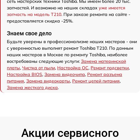
сеть мастерских техники Toshiba. Мы имеем более 20 тыс.
запчастей. И возможно на наших складах
уже имеется
запчасть на модель T210
. При заказе ремонта на сайте -
предоставляется скидка -25%.
Знаем свое дело
Будьте уверены в профессионализме наших мастеров - они
с уверенностью выполнят ремонт Toshiba T210. По данным
наших мастеров в Москве по ремонту Toshiba, наиболее
востребованы следующие услуги:
Замена материнской
платы
,
Чистка от пыли
,
Настройка ОС
,
Ремонт подсветки
,
Настройка BIOS
,
Замена видеочипа
,
Ремонт разъема
питания
,
Замена видеокарты
,
Ремонт цепей питания
,
Замена жесткого диска
.
Акции сервисного