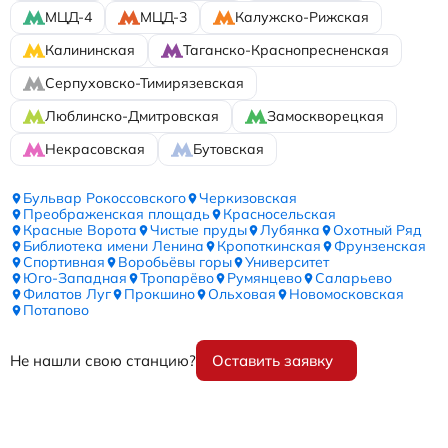
МЦД-4
МЦД-3
Калужско-Рижская
Калининская
Таганско-Краснопресненская
Серпуховско-Тимирязевская
Люблинско-Дмитровская
Замоскворецкая
Некрасовская
Бутовская
Бульвар Рокоссовского
Черкизовская
Преображенская площадь
Красносельская
Красные Ворота
Чистые пруды
Лубянка
Охотный Ряд
Библиотека имени Ленина
Кропоткинская
Фрунзенская
Спортивная
Воробьёвы горы
Университет
Юго-Западная
Тропарёво
Румянцево
Саларьево
Филатов Луг
Прокшино
Ольховая
Новомосковская
Потапово
Не нашли свою станцию?
Оставить заявку