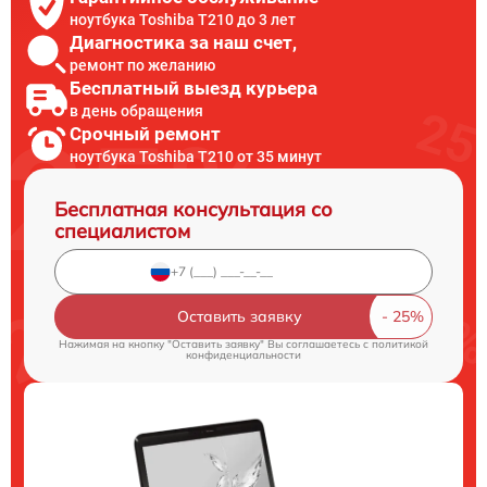
ноутбука Toshiba T210 до 3 лет
Диагностика за наш счет,
ремонт по желанию
Бесплатный выезд курьера
в день обращения
Срочный ремонт
ноутбука Toshiba T210 от 35 минут
Бесплатная консультация со
специалистом
Оставить заявку
Нажимая на кнопку "Оставить заявку" Вы соглашаетесь c
политикой
конфиденциальности