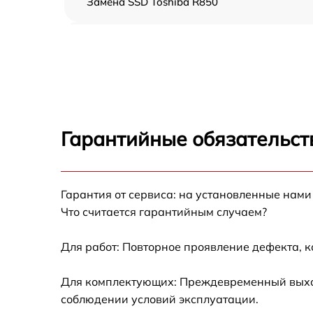
Замена SSD Toshiba R850
Замена северного моста Toshiba R850
Замена экрана Toshiba R850
Замена шлейфа матрицы Toshiba R850
Гарантийные обязательст
Замена термопасты Toshiba R850
Гарантия от сервиса: на установленные нами
Замена системы охлаждения Toshiba R850
Что считается гарантийным случаем?
Замена процессора Toshiba R850
Для работ: Повторное проявление дефекта, 
Замена оперативной памяти Toshiba R850
Для комплектующих: Преждевременный выход 
соблюдении условий эксплуатации.