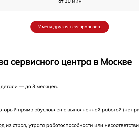
от 30 мин
от 80 мин
У меня другая неисправность
от 80 мин
от 80 мин
ва сервисного центра в Москве
от 30 мин
 детали — до 3 месяцев.
от 70 мин
от 120 мин
который прямо обусловлен с выполненной работой (напри
от 50 мин
из строя, утрата работоспособности или несоответств