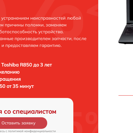
с устранением неисправностей любой
ем причины поломки, заменяем
ботоспособность устройства.
анные производителем запчасти, после
 и предоставляем гарантию.
 Toshiba R850 до 3 лет
 желанию
бращения
50 от 35 минут
я со специалистом
Оставить заявку
есь c
политикой конфиденциальности