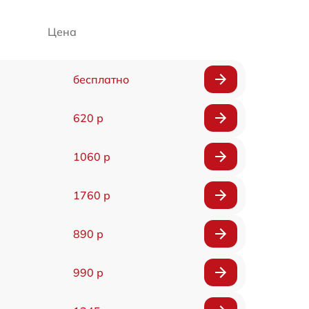
Цена
бесплатно
620 р
1060 р
1760 р
890 р
990 р