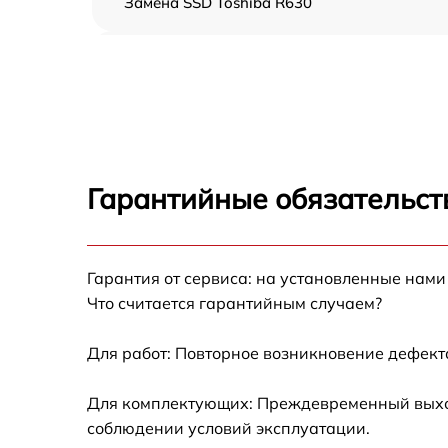
Замена SSD Toshiba R630
Замена северного моста Toshiba R630
Замена экрана Toshiba R630
Замена шлейфа матрицы Toshiba R630
Гарантийные обязательст
Замена термопасты Toshiba R630
Гарантия от сервиса: на установленные нами
Замена системы охлаждения Toshiba R630
Что считается гарантийным случаем?
Замена процессора Toshiba R630
Для работ: Повторное возникновение дефект
Замена оперативной памяти Toshiba R630
Для комплектующих: Преждевременный выход 
соблюдении условий эксплуатации.