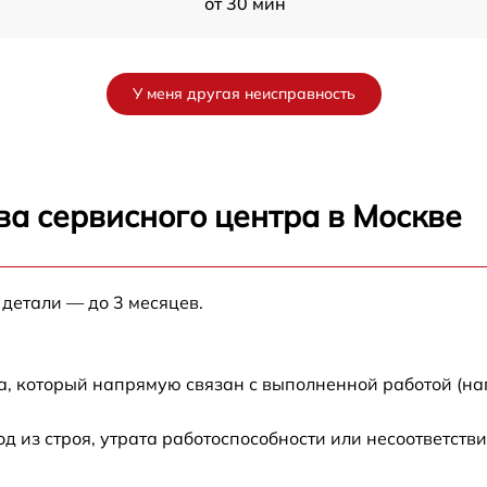
от 30 мин
от 80 мин
У меня другая неисправность
от 80 мин
от 80 мин
ва сервисного центра в Москве
от 30 мин
 детали — до 3 месяцев.
от 70 мин
от 120 мин
а, который напрямую связан с выполненной работой (на
от 50 мин
из строя, утрата работоспособности или несоответств