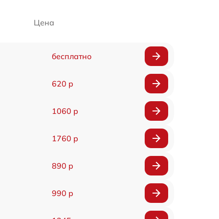
Цена
бесплатно
620 р
1060 р
1760 р
890 р
990 р