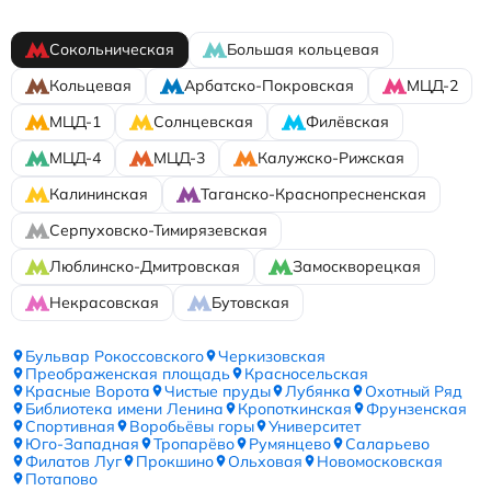
Сокольническая
Большая кольцевая
Кольцевая
Арбатско-Покровская
МЦД-2
МЦД-1
Солнцевская
Филёвская
МЦД-4
МЦД-3
Калужско-Рижская
Калининская
Таганско-Краснопресненская
Серпуховско-Тимирязевская
Люблинско-Дмитровская
Замоскворецкая
Некрасовская
Бутовская
Бульвар Рокоссовского
Черкизовская
Преображенская площадь
Красносельская
Красные Ворота
Чистые пруды
Лубянка
Охотный Ряд
Библиотека имени Ленина
Кропоткинская
Фрунзенская
Спортивная
Воробьёвы горы
Университет
Юго-Западная
Тропарёво
Румянцево
Саларьево
Филатов Луг
Прокшино
Ольховая
Новомосковская
Потапово