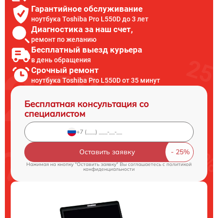
Гарантийное обслуживание
ноутбука Toshiba Pro L550D до 3 лет
Диагностика за наш счет,
ремонт по желанию
Бесплатный выезд курьера
в день обращения
Срочный ремонт
ноутбука Toshiba Pro L550D от 35 минут
Бесплатная консультация со
специалистом
Оставить заявку
Нажимая на кнопку "Оставить заявку" Вы соглашаетесь c
политикой
конфиденциальности