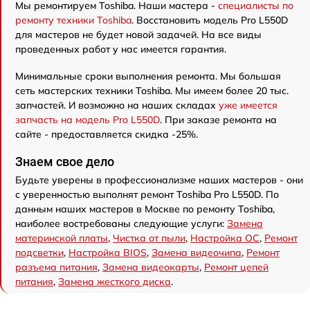
Мы ремонтируем Toshiba. Наши мастера -
специалисты по
ремонту техники Toshiba
. Восстановить модель Pro L550D
для мастеров не будет новой задачей. На все виды
проведенных работ у нас имеется гарантия.
Минимальные сроки выполнения ремонта. Мы большая
сеть мастерских техники Toshiba. Мы имеем более 20 тыс.
запчастей. И возможно на наших складах
уже имеется
запчасть на модель Pro L550D
. При заказе ремонта на
сайте - предоставляется скидка -25%.
Знаем свое дело
Будьте уверены в профессионализме наших мастеров - они
с уверенностью выполнят ремонт Toshiba Pro L550D. По
данным наших мастеров в Москве по ремонту Toshiba,
наиболее востребованы следующие услуги:
Замена
материнской платы
,
Чистка от пыли
,
Настройка ОС
,
Ремонт
подсветки
,
Настройка BIOS
,
Замена видеочипа
,
Ремонт
разъема питания
,
Замена видеокарты
,
Ремонт цепей
питания
,
Замена жесткого диска
.