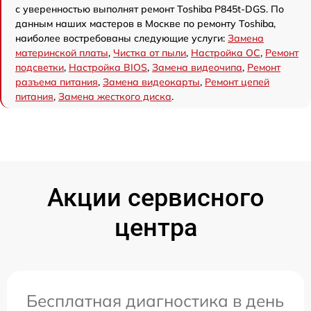
с уверенностью выполнят ремонт Toshiba P845t-DGS. По
данным наших мастеров в Москве по ремонту Toshiba,
наиболее востребованы следующие услуги:
Замена
материнской платы
,
Чистка от пыли
,
Настройка ОС
,
Ремонт
подсветки
,
Настройка BIOS
,
Замена видеочипа
,
Ремонт
разъема питания
,
Замена видеокарты
,
Ремонт цепей
питания
,
Замена жесткого диска
.
Акции сервисного
центра
Бесплатная диагностика в день