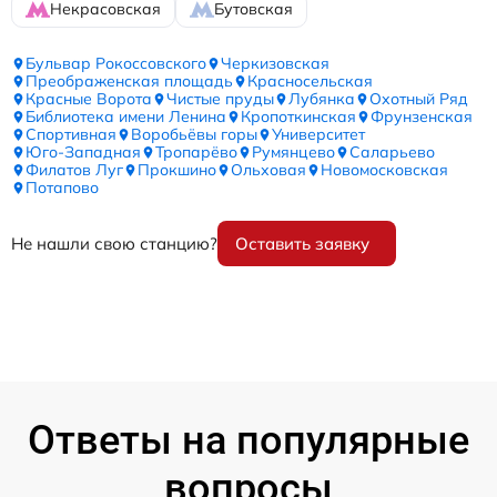
Некрасовская
Бутовская
Бульвар Рокоссовского
Черкизовская
Преображенская площадь
Красносельская
Красные Ворота
Чистые пруды
Лубянка
Охотный Ряд
Библиотека имени Ленина
Кропоткинская
Фрунзенская
Спортивная
Воробьёвы горы
Университет
Юго-Западная
Тропарёво
Румянцево
Саларьево
Филатов Луг
Прокшино
Ольховая
Новомосковская
Потапово
Не нашли свою станцию?
Оставить заявку
Ответы на популярные
вопросы