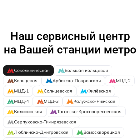
Наш сервисный центр
на Вашей станции метро
Сокольническая
Большая кольцевая
Кольцевая
Арбатско-Покровская
МЦД-2
МЦД-1
Солнцевская
Филёвская
МЦД-4
МЦД-3
Калужско-Рижская
Калининская
Таганско-Краснопресненская
Серпуховско-Тимирязевская
Люблинско-Дмитровская
Замоскворецкая