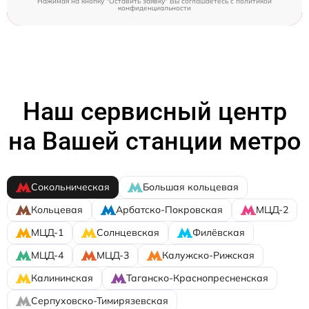
Нажимая на кнопку "Оставить заявку" Вы соглашаетесь c
политикой
конфиденциальности
Наш сервисный центр
на Вашей станции метро
Сокольническая
Большая кольцевая
Кольцевая
Арбатско-Покровская
МЦД-2
МЦД-1
Солнцевская
Филёвская
МЦД-4
МЦД-3
Калужско-Рижская
Калининская
Таганско-Краснопресненская
Серпуховско-Тимирязевская