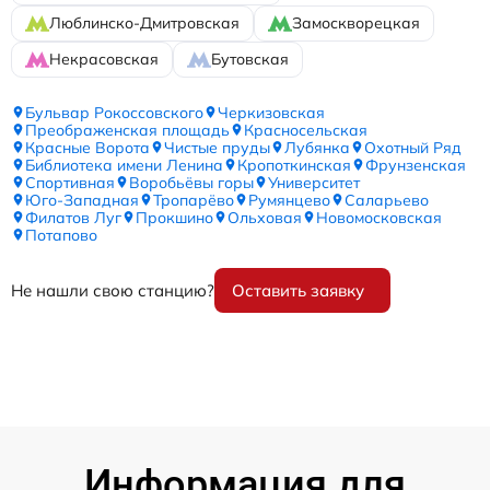
Люблинско-Дмитровская
Замоскворецкая
Некрасовская
Бутовская
Бульвар Рокоссовского
Черкизовская
Преображенская площадь
Красносельская
Красные Ворота
Чистые пруды
Лубянка
Охотный Ряд
Библиотека имени Ленина
Кропоткинская
Фрунзенская
Спортивная
Воробьёвы горы
Университет
Юго-Западная
Тропарёво
Румянцево
Саларьево
Филатов Луг
Прокшино
Ольховая
Новомосковская
Потапово
Не нашли свою станцию?
Оставить заявку
Информация для