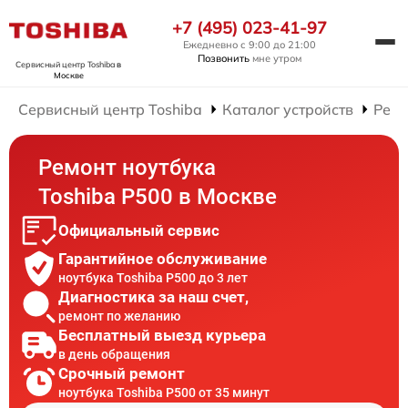
+7 (495) 023-41-97
Ежедневно с 9:00 до 21:00
Позвонить
мне утром
Сервисный центр Toshiba
в
Москве
Сервисный центр Toshiba
Каталог устройств
Ремо
Ремонт ноутбука
Toshiba P500 в Москве
Официальный сервис
Гарантийное обслуживание
ноутбука Toshiba P500 до 3 лет
Диагностика за наш счет,
ремонт по желанию
Бесплатный выезд курьера
в день обращения
Срочный ремонт
ноутбука Toshiba P500 от 35 минут