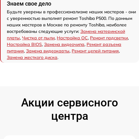
Знаем свое дело
Будьте уверены в профессионализме наших мастеров - они
с уверенностью выполнят ремонт Toshiba P500. По данным
наших мастеров в Москве по ремонту Toshiba, наиболее
востребованы следующие услуги:
Замена материнской
платы
,
Чистка от пыли
,
Настройка ОС
,
Ремонт подсветки
,
Настройка BIOS
,
Замена видеочипа
,
Ремонт разъема
питания
,
Замена видеокарты
,
Ремонт цепей питания
,
Замена жесткого диска
.
Акции сервисного
центра