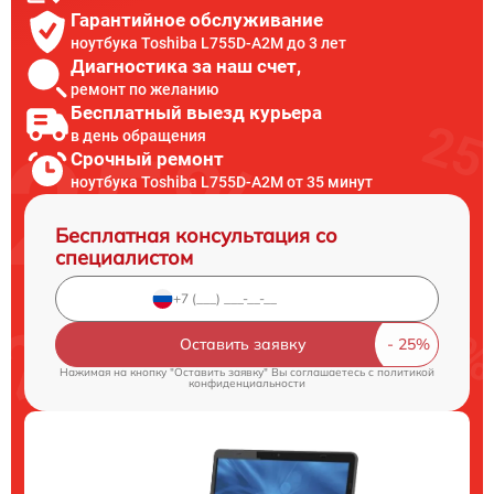
Гарантийное обслуживание
ноутбука Toshiba L755D-A2M до 3 лет
Диагностика за наш счет,
ремонт по желанию
Бесплатный выезд курьера
в день обращения
Срочный ремонт
ноутбука Toshiba L755D-A2M от 35 минут
Бесплатная консультация со
специалистом
Оставить заявку
Нажимая на кнопку "Оставить заявку" Вы соглашаетесь c
политикой
конфиденциальности