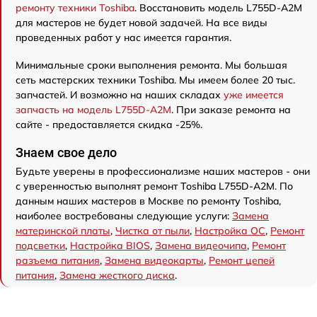
ремонту техники Toshiba
. Восстановить модель L755D-A2M
для мастеров не будет новой задачей. На все виды
проведенных работ у нас имеется гарантия.
Минимальные сроки выполнения ремонта. Мы большая
сеть мастерских техники Toshiba. Мы имеем более 20 тыс.
запчастей. И возможно на наших складах
уже имеется
запчасть на модель L755D-A2M
. При заказе ремонта на
сайте - предоставляется скидка -25%.
Знаем свое дело
Будьте уверены в профессионализме наших мастеров - они
с уверенностью выполнят ремонт Toshiba L755D-A2M. По
данным наших мастеров в Москве по ремонту Toshiba,
наиболее востребованы следующие услуги:
Замена
материнской платы
,
Чистка от пыли
,
Настройка ОС
,
Ремонт
подсветки
,
Настройка BIOS
,
Замена видеочипа
,
Ремонт
разъема питания
,
Замена видеокарты
,
Ремонт цепей
питания
,
Замена жесткого диска
.