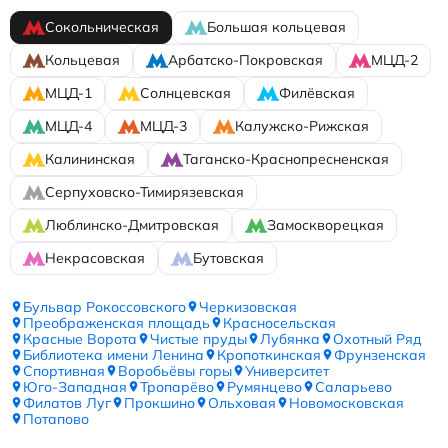
Сокольническая
Большая кольцевая
Кольцевая
Арбатско-Покровская
МЦД-2
МЦД-1
Солнцевская
Филёвская
МЦД-4
МЦД-3
Калужско-Рижская
Калининская
Таганско-Краснопресненская
Серпуховско-Тимирязевская
Люблинско-Дмитровская
Замоскворецкая
Некрасовская
Бутовская
Бульвар Рокоссовского
Черкизовская
Преображенская площадь
Красносельская
Красные Ворота
Чистые пруды
Лубянка
Охотный Ряд
Библиотека имени Ленина
Кропоткинская
Фрунзенская
Спортивная
Воробьёвы горы
Университет
Юго-Западная
Тропарёво
Румянцево
Саларьево
Филатов Луг
Прокшино
Ольховая
Новомосковская
Потапово