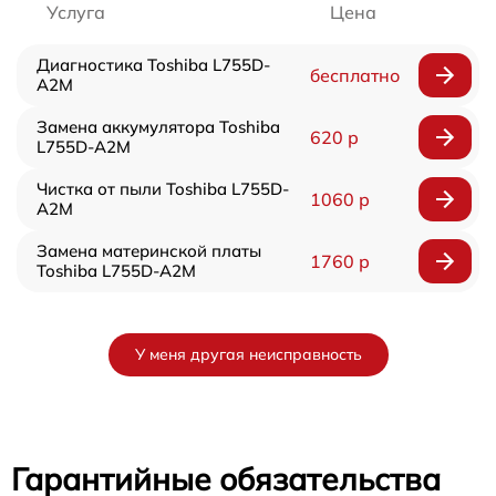
Услуга
Цена
Диагностика Toshiba L755D-
бесплатно
A2M
Замена аккумулятора Toshiba
620 р
L755D-A2M
Чистка от пыли Toshiba L755D-
1060 р
A2M
Замена материнской платы
1760 р
Toshiba L755D-A2M
У меня другая неисправность
Гарантийные обязательства