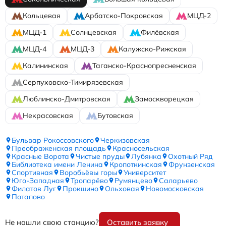
Кольцевая
Арбатско-Покровская
МЦД-2
МЦД-1
Солнцевская
Филёвская
МЦД-4
МЦД-3
Калужско-Рижская
Калининская
Таганско-Краснопресненская
Серпуховско-Тимирязевская
Люблинско-Дмитровская
Замоскворецкая
Некрасовская
Бутовская
Бульвар Рокоссовского
Черкизовская
Преображенская площадь
Красносельская
Красные Ворота
Чистые пруды
Лубянка
Охотный Ряд
Библиотека имени Ленина
Кропоткинская
Фрунзенская
Спортивная
Воробьёвы горы
Университет
Юго-Западная
Тропарёво
Румянцево
Саларьево
Филатов Луг
Прокшино
Ольховая
Новомосковская
Потапово
Не нашли свою станцию?
Оставить заявку