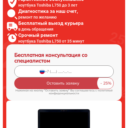
ноутбука Toshiba L750 до 3 лет
Диагностика за наш счет,
ремонт по желанию
Бесплатный выезд курьера
в день обращения
Срочный ремонт
ноутбука Toshiba L750 от 35 минут
Бесплатная консультация со
специалистом
Оставить заявку
Нажимая на кнопку "Оставить заявку" Вы соглашаетесь c
политикой
конфиденциальности