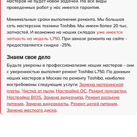
мастеров не будет новой задачей. На все виды
проведенных работ у нас имеется гарантия.
Минимальные сроки выполнения ремонта. Мы большая
сеть мастерских техники Toshiba. Мы имеем более 20 тыс.
запчастей. И возможно на наших складах
уже имеется
запчасть на модель L750
. При заказе ремонта на сайте -
предоставляется скидка -25%.
Знаем свое дело
Будьте уверены в профессионализме наших мастеров - они
с уверенностью выполнят ремонт Toshiba L750. По данным
наших мастеров в Москве по ремонту Toshiba, наиболее
востребованы следующие услуги:
Замена материнской
платы
,
Чистка от пыли
,
Настройка ОС
,
Ремонт подсветки
,
Настройка BIOS
,
Замена видеочипа
,
Ремонт разъема
питания
,
Замена видеокарты
,
Ремонт цепей питания
,
Замена жесткого диска
.