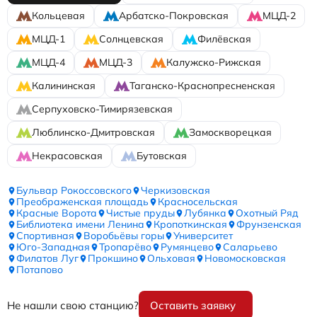
Кольцевая
Арбатско-Покровская
МЦД-2
МЦД-1
Солнцевская
Филёвская
МЦД-4
МЦД-3
Калужско-Рижская
Калининская
Таганско-Краснопресненская
Серпуховско-Тимирязевская
Люблинско-Дмитровская
Замоскворецкая
Некрасовская
Бутовская
Бульвар Рокоссовского
Черкизовская
Преображенская площадь
Красносельская
Красные Ворота
Чистые пруды
Лубянка
Охотный Ряд
Библиотека имени Ленина
Кропоткинская
Фрунзенская
Спортивная
Воробьёвы горы
Университет
Юго-Западная
Тропарёво
Румянцево
Саларьево
Филатов Луг
Прокшино
Ольховая
Новомосковская
Потапово
Не нашли свою станцию?
Оставить заявку