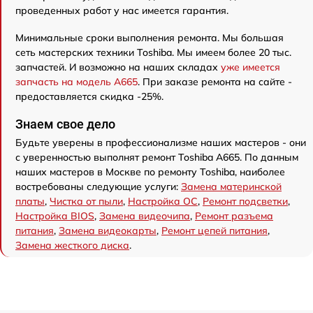
проведенных работ у нас имеется гарантия.
Минимальные сроки выполнения ремонта. Мы большая
сеть мастерских техники Toshiba. Мы имеем более 20 тыс.
запчастей. И возможно на наших складах
уже имеется
запчасть на модель A665
. При заказе ремонта на сайте -
предоставляется скидка -25%.
Знаем свое дело
Будьте уверены в профессионализме наших мастеров - они
с уверенностью выполнят ремонт Toshiba A665. По данным
наших мастеров в Москве по ремонту Toshiba, наиболее
востребованы следующие услуги:
Замена материнской
платы
,
Чистка от пыли
,
Настройка ОС
,
Ремонт подсветки
,
Настройка BIOS
,
Замена видеочипа
,
Ремонт разъема
питания
,
Замена видеокарты
,
Ремонт цепей питания
,
Замена жесткого диска
.