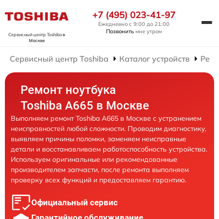
+7 (495) 023-41-97
Ежедневно с 9:00 до 21:00
Позвонить
мне утром
Сервисный центр Toshiba
в
Москве
Сервисный центр Toshiba
Каталог устройств
Ремо
Ремонт ноутбука
Toshiba A665 в Москве
Выполняем ремонт Toshiba A665 в Москве с устранением
неисправностей любой сложности. Проводим диагностику,
выявляем причины поломки, заменяем неисправные
детали и восстанавливаем работоспособность устройства.
Используем оригинальные или рекомендованные
производителем запчасти, после ремонта выполняем
проверку всех функций и предоставляем гарантию.
Официальный сервис
Гарантийное обслуживание