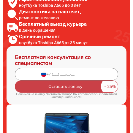
ноутбука Toshiba A665 до 3 лет
Диагностика за наш счет,
ремонт по желанию
Бесплатный выезд курьера
в день обращения
Срочный ремонт
ноутбука Toshiba A665 от 35 минут
Бесплатная консультация со
специалистом
Оставить заявку
Нажимая на кнопку "Оставить заявку" Вы соглашаетесь c
политикой
конфиденциальности