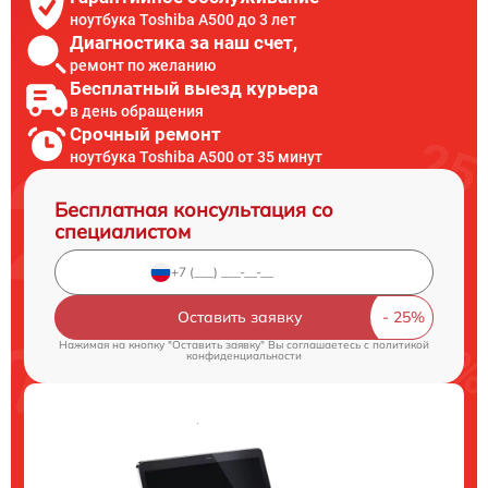
ноутбука Toshiba A500 до 3 лет
Диагностика за наш счет,
ремонт по желанию
Бесплатный выезд курьера
в день обращения
Срочный ремонт
ноутбука Toshiba A500 от 35 минут
Бесплатная консультация со
специалистом
Оставить заявку
Нажимая на кнопку "Оставить заявку" Вы соглашаетесь c
политикой
конфиденциальности