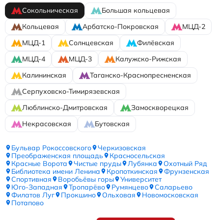
Сокольническая
Большая кольцевая
Кольцевая
Арбатско-Покровская
МЦД-2
МЦД-1
Солнцевская
Филёвская
МЦД-4
МЦД-3
Калужско-Рижская
Калининская
Таганско-Краснопресненская
Серпуховско-Тимирязевская
Люблинско-Дмитровская
Замоскворецкая
Некрасовская
Бутовская
Бульвар Рокоссовского
Черкизовская
Преображенская площадь
Красносельская
Красные Ворота
Чистые пруды
Лубянка
Охотный Ряд
Библиотека имени Ленина
Кропоткинская
Фрунзенская
Спортивная
Воробьёвы горы
Университет
Юго-Западная
Тропарёво
Румянцево
Саларьево
Филатов Луг
Прокшино
Ольховая
Новомосковская
Потапово