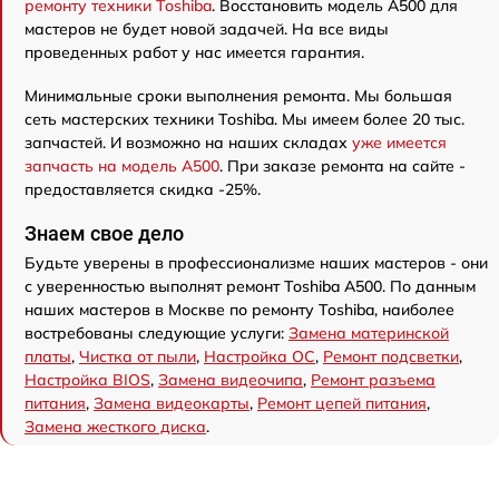
ремонту техники Toshiba
. Восстановить модель A500 для
мастеров не будет новой задачей. На все виды
проведенных работ у нас имеется гарантия.
Минимальные сроки выполнения ремонта. Мы большая
сеть мастерских техники Toshiba. Мы имеем более 20 тыс.
запчастей. И возможно на наших складах
уже имеется
запчасть на модель A500
. При заказе ремонта на сайте -
предоставляется скидка -25%.
Знаем свое дело
Будьте уверены в профессионализме наших мастеров - они
с уверенностью выполнят ремонт Toshiba A500. По данным
наших мастеров в Москве по ремонту Toshiba, наиболее
востребованы следующие услуги:
Замена материнской
платы
,
Чистка от пыли
,
Настройка ОС
,
Ремонт подсветки
,
Настройка BIOS
,
Замена видеочипа
,
Ремонт разъема
питания
,
Замена видеокарты
,
Ремонт цепей питания
,
Замена жесткого диска
.