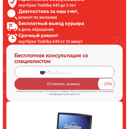
ноутбука Toshiba A45 до 3 лет
Диагностика за наш счет,
ремонт по желанию
Бесплатный выезд курьера
в день обращения
Срочный ремонт
ноутбука Toshiba A45 от 35 минут
Бесплатная консультация со
специалистом
Оставить заявку
Нажимая на кнопку "Оставить заявку" Вы соглашаетесь c
политикой
конфиденциальности