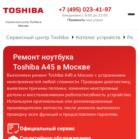
+7 (495) 023-41-97
Ежедневно с 9:00 до 21:00
Позвонить
мне утром
Сервисный центр Toshiba
в
Москве
Сервисный центр Toshiba
Каталог устройств
Ремо
Ремонт ноутбука
Toshiba A45 в Москве
Выполняем ремонт Toshiba A45 в Москве с устранением
неисправностей любой сложности. Проводим диагностику,
выявляем причины поломки, заменяем неисправные
детали и восстанавливаем работоспособность устройства.
Используем оригинальные или рекомендованные
производителем запчасти, после ремонта выполняем
проверку всех функций и предоставляем гарантию.
Официальный сервис
Гарантийное обслуживание