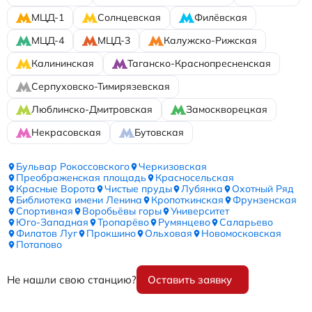
МЦД-1
Солнцевская
Филёвская
МЦД-4
МЦД-3
Калужско-Рижская
Калининская
Таганско-Краснопресненская
Серпуховско-Тимирязевская
Люблинско-Дмитровская
Замоскворецкая
Некрасовская
Бутовская
Бульвар Рокоссовского
Черкизовская
Преображенская площадь
Красносельская
Красные Ворота
Чистые пруды
Лубянка
Охотный Ряд
Библиотека имени Ленина
Кропоткинская
Фрунзенская
Спортивная
Воробьёвы горы
Университет
Юго-Западная
Тропарёво
Румянцево
Саларьево
Филатов Луг
Прокшино
Ольховая
Новомосковская
Потапово
Не нашли свою станцию?
Оставить заявку