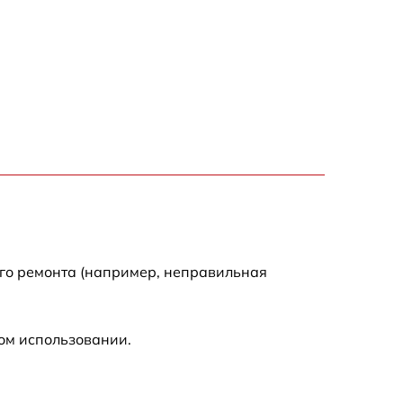
2750 р
940 р
1095 р
1060 р
1645 р
1290 р
ого ремонта (например, неправильная
960 р
ом использовании.
1500 р