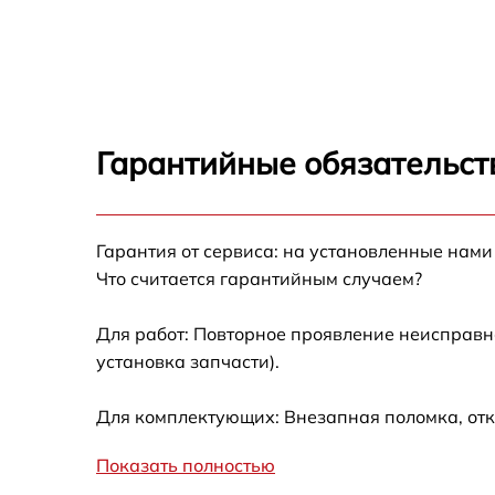
Замена северного моста Toshiba A25
Замена экрана Toshiba A25
Замена шлейфа матрицы Toshiba A25
Гарантийные обязательст
Замена термопасты Toshiba A25
Гарантия от сервиса: на установленные нами
Замена системы охлаждения Toshiba A25
Что считается гарантийным случаем?
Замена процессора Toshiba A25
Для работ: Повторное проявление неисправн
установка запчасти).
Замена оперативной памяти Toshiba A25
Для комплектующих: Внезапная поломка, отк
Замена микрофона Toshiba A25
Показать полностью