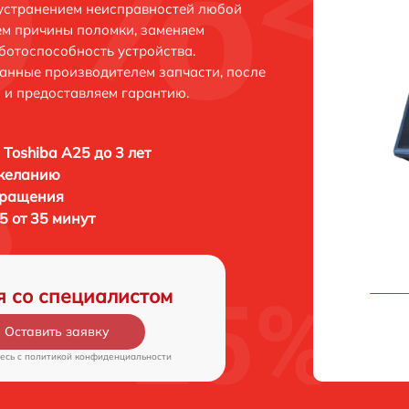
 устранением неисправностей любой
ем причины поломки, заменяем
ботоспособность устройства.
анные производителем запчасти, после
 и предоставляем гарантию.
 Toshiba A25 до 3 лет
 желанию
бращения
5 от 35 минут
я со специалистом
Оставить заявку
есь c
политикой конфиденциальности