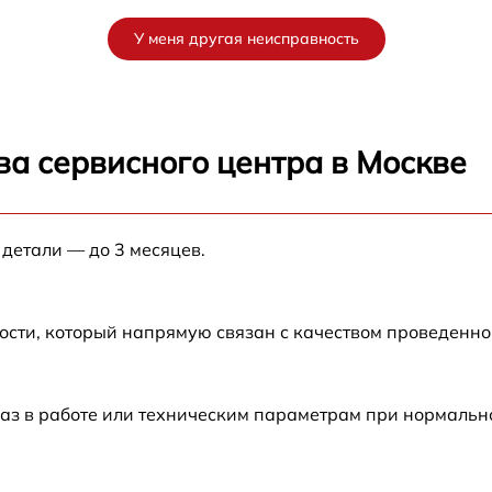
от 80 мин
У меня другая неисправность
от 80 мин
от 80 мин
ва сервисного центра в Москве
от 30 мин
 детали — до 3 месяцев.
от 70 мин
от 120 мин
ости, который напрямую связан с качеством проведенн
от 50 мин
аз в работе или техническим параметрам при нормальн
от 60 мин