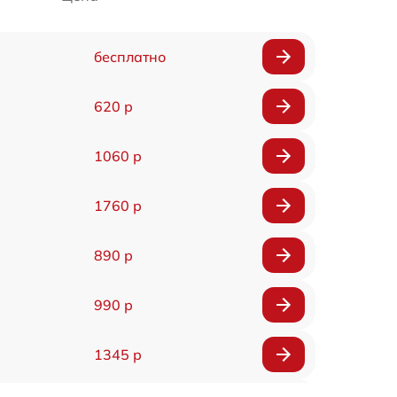
бесплатно
620 р
1060 р
1760 р
890 р
990 р
1345 р