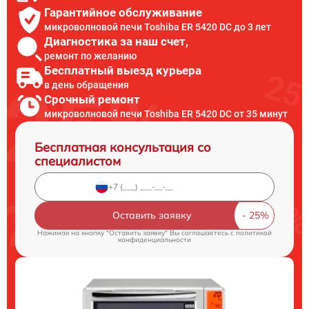
Гарантийное обслуживание
микроволновой печи Toshiba ER 5420 DC до 3 лет
Диагностика за наш счет,
ремонт по желанию
Бесплатный выезд курьера
в день обращения
Срочный ремонт
микроволновой печи Toshiba ER 5420 DC от 35 минут
Бесплатная консультация со
специалистом
Оставить заявку
Нажимая на кнопку "Оставить заявку" Вы соглашаетесь c
политикой
конфиденциальности