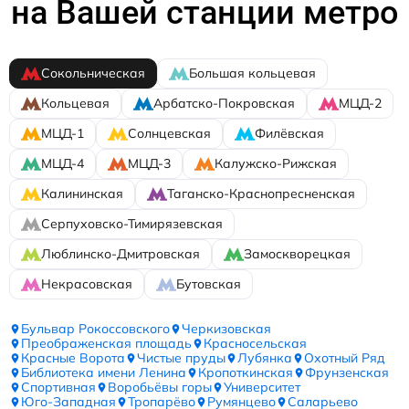
на Вашей станции метро
Сокольническая
Большая кольцевая
Кольцевая
Арбатско-Покровская
МЦД-2
МЦД-1
Солнцевская
Филёвская
МЦД-4
МЦД-3
Калужско-Рижская
Калининская
Таганско-Краснопресненская
Серпуховско-Тимирязевская
Люблинско-Дмитровская
Замоскворецкая
Некрасовская
Бутовская
Бульвар Рокоссовского
Черкизовская
Преображенская площадь
Красносельская
Красные Ворота
Чистые пруды
Лубянка
Охотный Ряд
Библиотека имени Ленина
Кропоткинская
Фрунзенская
Спортивная
Воробьёвы горы
Университет
Юго-Западная
Тропарёво
Румянцево
Саларьево