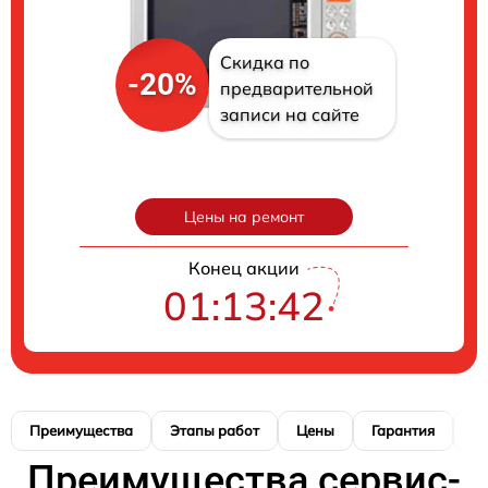
Скидка по
-20%
предварительной
записи на сайте
Цены на ремонт
Конец акции
01:13:41
Преимущества
Этапы работ
Цены
Гарантия
М
Преимущества сервис-