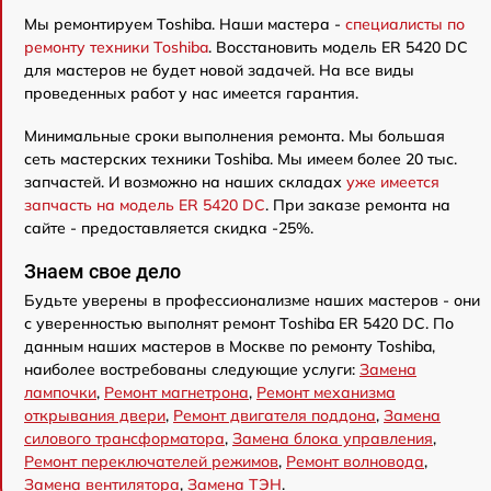
Мы ремонтируем Toshiba. Наши мастера -
специалисты по
ремонту техники Toshiba
. Восстановить модель ER 5420 DC
для мастеров не будет новой задачей. На все виды
проведенных работ у нас имеется гарантия.
Минимальные сроки выполнения ремонта. Мы большая
сеть мастерских техники Toshiba. Мы имеем более 20 тыс.
запчастей. И возможно на наших складах
уже имеется
запчасть на модель ER 5420 DC
. При заказе ремонта на
сайте - предоставляется скидка -25%.
Знаем свое дело
Будьте уверены в профессионализме наших мастеров - они
с уверенностью выполнят ремонт Toshiba ER 5420 DC. По
данным наших мастеров в Москве по ремонту Toshiba,
наиболее востребованы следующие услуги:
Замена
лампочки
,
Ремонт магнетрона
,
Ремонт механизма
открывания двери
,
Ремонт двигателя поддона
,
Замена
силового трансформатора
,
Замена блока управления
,
Ремонт переключателей режимов
,
Ремонт волновода
,
Замена вентилятора
,
Замена ТЭН
.