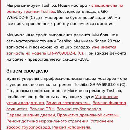
Мы ремонтируем Toshiba. Наши мастера -
специалисты по
ремонту техники Toshiba
. Восстановить модель GR-
W69UDZ-E (C) для мастеров не будет новой задачей. На
все виды проведенных работ у нас имеется гарантия.
Минимальные сроки выполнения ремонта. Мы большая
сеть мастерских техники Toshiba. Мы имеем более 20 тыс.
запчастей. И возможно на наших складах
уже имеется
запчасть на модель GR-W69UDZ-E (C)
. При заказе ремонта
на сайте - предоставляется скидка -25%.
Знаем свое дело
Будьте уверены в профессионализме наших мастеров - они
с уверенностью выполнят ремонт Toshiba GR-W69UDZ-E (C).
По данным наших мастеров в Москве по ремонту Toshiba,
наиболее востребованы следующие услуги:
Устранение
утечки хладагента
,
Замена электросхемы
,
Замена фильтра
осушителя
,
Замена ТЭН
,
Замена трубопровода
,
Перевешивание дверей
,
Прочистка дренажной системы
,
Ремонт датчика морозильного отделения
,
Устранение
засора трубопровода
,
Ремонт испарителя
.