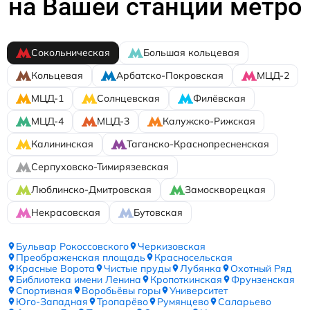
на Вашей станции метро
Сокольническая
Большая кольцевая
Кольцевая
Арбатско-Покровская
МЦД-2
МЦД-1
Солнцевская
Филёвская
МЦД-4
МЦД-3
Калужско-Рижская
Калининская
Таганско-Краснопресненская
Серпуховско-Тимирязевская
Люблинско-Дмитровская
Замоскворецкая
Некрасовская
Бутовская
Бульвар Рокоссовского
Черкизовская
Преображенская площадь
Красносельская
Красные Ворота
Чистые пруды
Лубянка
Охотный Ряд
Библиотека имени Ленина
Кропоткинская
Фрунзенская
Спортивная
Воробьёвы горы
Университет
Юго-Западная
Тропарёво
Румянцево
Саларьево