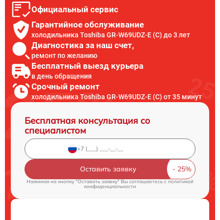
Официальный сервис
Гарантийное обслуживание
холодильника Toshiba GR-W69UDZ-E (C) до 3 лет
Диагностика за наш счет,
ремонт по желанию
Бесплатный выезд курьера
в день обращения
Срочный ремонт
холодильника Toshiba GR-W69UDZ-E (C) от 35 минут
Бесплатная консультация со
специалистом
Оставить заявку
Нажимая на кнопку "Оставить заявку" Вы соглашаетесь c
политикой
конфиденциальности