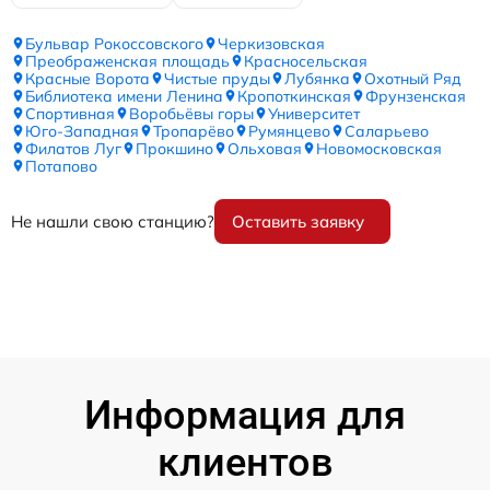
Бульвар Рокоссовского
Черкизовская
Преображенская площадь
Красносельская
Красные Ворота
Чистые пруды
Лубянка
Охотный Ряд
Библиотека имени Ленина
Кропоткинская
Фрунзенская
Спортивная
Воробьёвы горы
Университет
Юго-Западная
Тропарёво
Румянцево
Саларьево
Филатов Луг
Прокшино
Ольховая
Новомосковская
Потапово
Не нашли свою станцию?
Оставить заявку
Информация для
клиентов