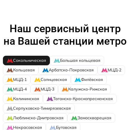
Наш сервисный центр
на Вашей станции метро
Сокольническая
Большая кольцевая
Кольцевая
Арбатско-Покровская
МЦД-2
МЦД-1
Солнцевская
Филёвская
МЦД-4
МЦД-3
Калужско-Рижская
Калининская
Таганско-Краснопресненская
Серпуховско-Тимирязевская
Люблинско-Дмитровская
Замоскворецкая
Некрасовская
Бутовская