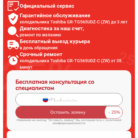
Официальный сервис
Гарантийное обслуживание
холодильника Toshiba GR-TG565UDZ-C (ZW) до 3 лет
Диагностика за наш счет,
ремонт по желанию
Бесплатный выезд курьера
в день обращения
Срочный ремонт
холодильника Toshiba GR-TG565UDZ-C (ZW) от 35
минут
Бесплатная консультация со
специалистом
Оставить заявку
Нажимая на кнопку "Оставить заявку" Вы соглашаетесь c
политикой
конфиденциальности