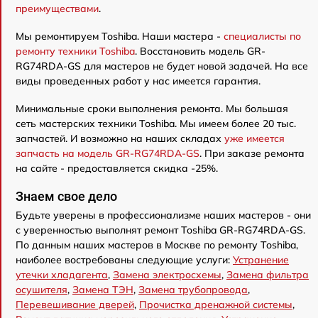
преимуществами
.
Мы ремонтируем Toshiba. Наши мастера -
специалисты по
ремонту техники Toshiba
. Восстановить модель GR-
RG74RDA-GS для мастеров не будет новой задачей. На все
виды проведенных работ у нас имеется гарантия.
Минимальные сроки выполнения ремонта. Мы большая
сеть мастерских техники Toshiba. Мы имеем более 20 тыс.
запчастей. И возможно на наших складах
уже имеется
запчасть на модель GR-RG74RDA-GS
. При заказе ремонта
на сайте - предоставляется скидка -25%.
Знаем свое дело
Будьте уверены в профессионализме наших мастеров - они
с уверенностью выполнят ремонт Toshiba GR-RG74RDA-GS.
По данным наших мастеров в Москве по ремонту Toshiba,
наиболее востребованы следующие услуги:
Устранение
утечки хладагента
,
Замена электросхемы
,
Замена фильтра
осушителя
,
Замена ТЭН
,
Замена трубопровода
,
Перевешивание дверей
,
Прочистка дренажной системы
,