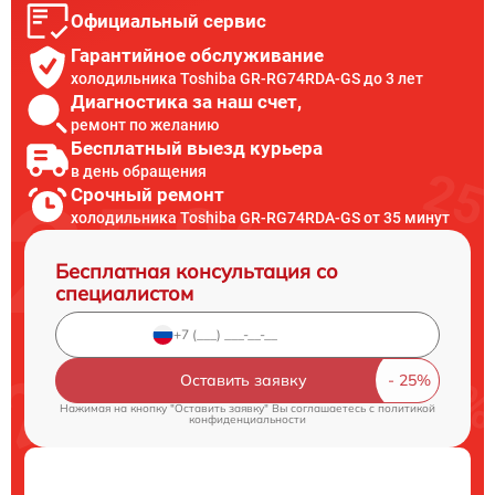
Официальный сервис
Гарантийное обслуживание
холодильника Toshiba GR-RG74RDA-GS до 3 лет
Диагностика за наш счет,
ремонт по желанию
Бесплатный выезд курьера
в день обращения
Срочный ремонт
холодильника Toshiba GR-RG74RDA-GS от 35 минут
Бесплатная консультация со
специалистом
Оставить заявку
Нажимая на кнопку "Оставить заявку" Вы соглашаетесь c
политикой
конфиденциальности