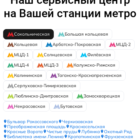
на Вашей станции метро
Сокольническая
Большая кольцевая
Кольцевая
Арбатско-Покровская
МЦД-2
МЦД-1
Солнцевская
Филёвская
МЦД-4
МЦД-3
Калужско-Рижская
Калининская
Таганско-Краснопресненская
Серпуховско-Тимирязевская
Люблинско-Дмитровская
Замоскворецкая
Некрасовская
Бутовская
Бульвар Рокоссовского
Черкизовская
Преображенская площадь
Красносельская
Красные Ворота
Чистые пруды
Лубянка
Охотный Ряд
Библиотека имени Ленина
Кропоткинская
Фрунзенская