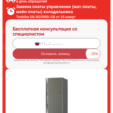
в день обращения
Замена платы управления (мат.платы,
мейн платы) холодильника
Toshiba GR-RG59RD-GB от 35 минут
Бесплатная консультация со
специалистом
Оставить заявку
Нажимая на кнопку "Оставить заявку" Вы соглашаетесь c
политикой
конфиденциальности