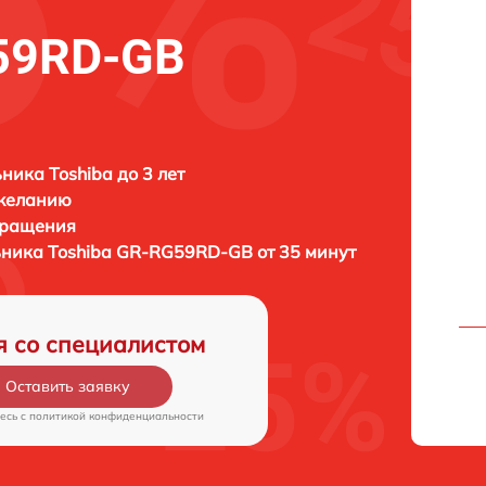
59RD-GB
ника Toshiba до 3 лет
 желанию
бращения
ьника
Toshiba GR-RG59RD-GB от 35 минут
я со специалистом
Оставить заявку
есь c
политикой конфиденциальности