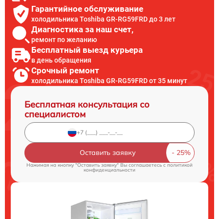
Гарантийное обслуживание
холодильника Toshiba GR-RG59FRD до 3 лет
Диагностика за наш счет,
ремонт по желанию
Бесплатный выезд курьера
в день обращения
Срочный ремонт
холодильника Toshiba GR-RG59FRD от 35 минут
Бесплатная консультация со
специалистом
Оставить заявку
Нажимая на кнопку "Оставить заявку" Вы соглашаетесь c
политикой
конфиденциальности