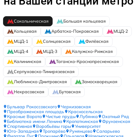
на Вашей станции метро
Сокольническая
Большая кольцевая
Кольцевая
Арбатско-Покровская
МЦД-2
МЦД-1
Солнцевская
Филёвская
МЦД-4
МЦД-3
Калужско-Рижская
Калининская
Таганско-Краснопресненская
Серпуховско-Тимирязевская
Люблинско-Дмитровская
Замоскворецкая
Некрасовская
Бутовская
Бульвар Рокоссовского
Черкизовская
Преображенская площадь
Красносельская
Красные Ворота
Чистые пруды
Лубянка
Охотный Ряд
Библиотека имени Ленина
Кропоткинская
Фрунзенская
Спортивная
Воробьёвы горы
Университет
Юго-Западная
Тропарёво
Румянцево
Саларьево
Филатов Луг
Прокшино
Ольховая
Новомосковская