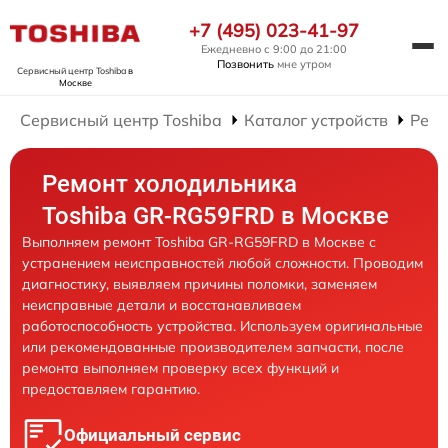
+7 (495) 023-41-97
Ежедневно с 9:00 до 21:00
Позвонить
мне утром
Сервисный центр Toshiba
в
Москве
Сервисный центр Toshiba
Каталог устройств
Ремо
Ремонт холодильника
Toshiba GR-RG59FRD в Москве
Выполняем ремонт Toshiba GR-RG59FRD в Москве с
устранением неисправностей любой сложности. Проводим
диагностику, выявляем причины поломки, заменяем
неисправные детали и восстанавливаем
работоспособность устройства. Используем оригинальные
или рекомендованные производителем запчасти, после
ремонта выполняем проверку всех функций и
предоставляем гарантию.
Официальный сервис