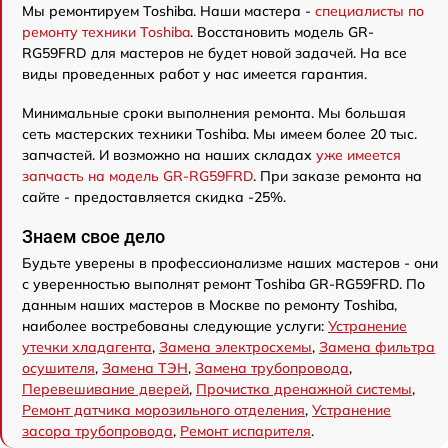
Мы ремонтируем Toshiba. Наши мастера -
специалисты по
ремонту техники Toshiba
. Восстановить модель GR-
RG59FRD для мастеров не будет новой задачей. На все
виды проведенных работ у нас имеется гарантия.
Минимальные сроки выполнения ремонта. Мы большая
сеть мастерских техники Toshiba. Мы имеем более 20 тыс.
запчастей. И возможно на наших складах
уже имеется
запчасть на модель GR-RG59FRD
. При заказе ремонта на
сайте - предоставляется скидка -25%.
Знаем свое дело
Будьте уверены в профессионализме наших мастеров - они
с уверенностью выполнят ремонт Toshiba GR-RG59FRD. По
данным наших мастеров в Москве по ремонту Toshiba,
наиболее востребованы следующие услуги:
Устранение
утечки хладагента
,
Замена электросхемы
,
Замена фильтра
осушителя
,
Замена ТЭН
,
Замена трубопровода
,
Перевешивание дверей
,
Прочистка дренажной системы
,
Ремонт датчика морозильного отделения
,
Устранение
засора трубопровода
,
Ремонт испарителя
.