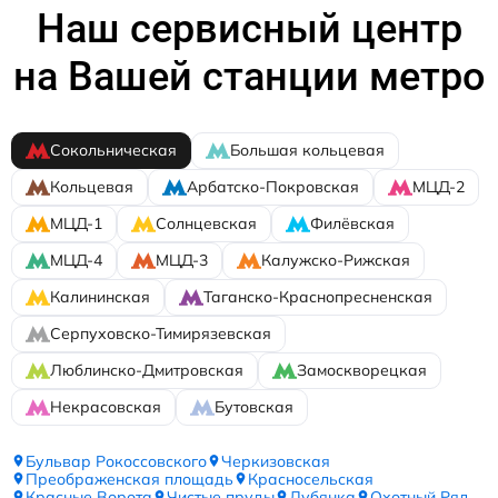
Наш сервисный центр
на Вашей станции метро
Сокольническая
Большая кольцевая
Кольцевая
Арбатско-Покровская
МЦД-2
МЦД-1
Солнцевская
Филёвская
МЦД-4
МЦД-3
Калужско-Рижская
Калининская
Таганско-Краснопресненская
Серпуховско-Тимирязевская
Люблинско-Дмитровская
Замоскворецкая
Некрасовская
Бутовская
Бульвар Рокоссовского
Черкизовская
Преображенская площадь
Красносельская
Красные Ворота
Чистые пруды
Лубянка
Охотный Ряд