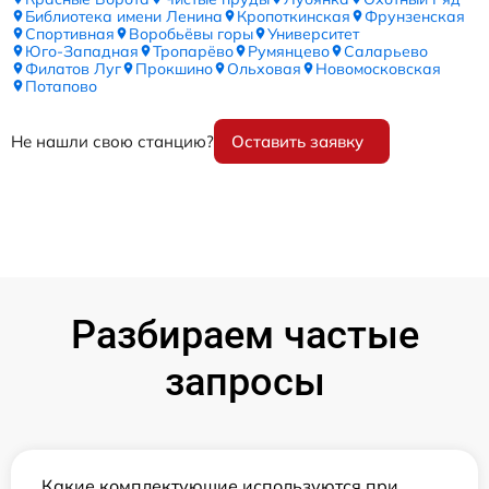
Библиотека имени Ленина
Кропоткинская
Фрунзенская
Спортивная
Воробьёвы горы
Университет
Юго-Западная
Тропарёво
Румянцево
Саларьево
Филатов Луг
Прокшино
Ольховая
Новомосковская
Потапово
Не нашли свою станцию?
Оставить заявку
Разбираем частые
запросы
Какие комплектующие используются при