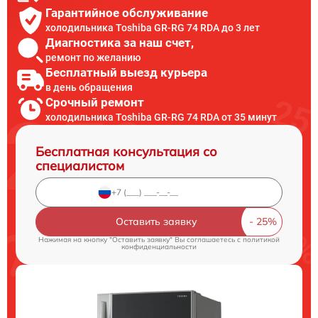
Гарантийное обслуживание
холодильника Toshiba GR-RG 74 RDA до 3 лет
Диагностика за наш счет,
ремонт по желанию
Бесплатный выезд курьера
в день обращения
Срочный ремонт
холодильника Toshiba GR-RG 74 RDA от 35 минут
Бесплатная консультация со
специалистом
Оставить заявку
Нажимая на кнопку "Оставить заявку" Вы соглашаетесь c
политикой
конфиденциальности