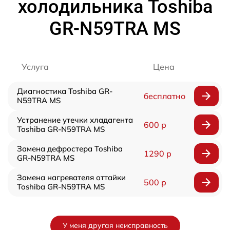
холодильника Toshiba
GR-N59TRA MS
Услуга
Цена
Диагностика Toshiba GR-
бесплатно
N59TRA MS
Устранение утечки хладагента
600 р
Toshiba GR-N59TRA MS
Замена дефростера Toshiba
1290 р
GR-N59TRA MS
Замена нагревателя оттайки
500 р
Toshiba GR-N59TRA MS
У меня другая неисправность