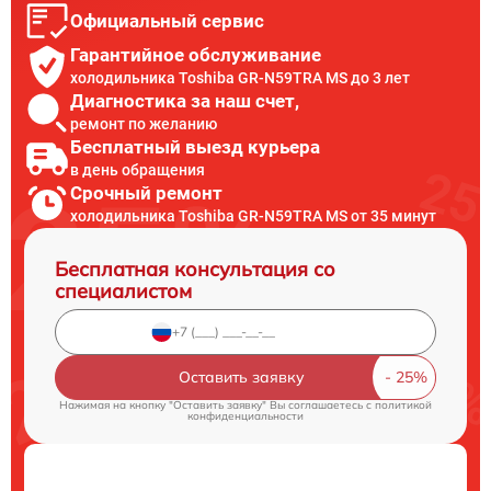
Официальный сервис
Гарантийное обслуживание
холодильника Toshiba GR-N59TRA MS до 3 лет
Диагностика за наш счет,
ремонт по желанию
Бесплатный выезд курьера
в день обращения
Срочный ремонт
холодильника Toshiba GR-N59TRA MS от 35 минут
Бесплатная консультация со
специалистом
Оставить заявку
Нажимая на кнопку "Оставить заявку" Вы соглашаетесь c
политикой
конфиденциальности