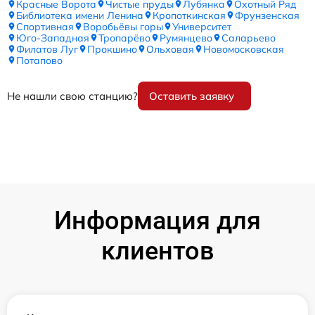
Красные Ворота
Чистые пруды
Лубянка
Охотный Ряд
Библиотека имени Ленина
Кропоткинская
Фрунзенская
Спортивная
Воробьёвы горы
Университет
Юго-Западная
Тропарёво
Румянцево
Саларьево
Филатов Луг
Прокшино
Ольховая
Новомосковская
Потапово
Не нашли свою станцию?
Оставить заявку
Информация для
клиентов