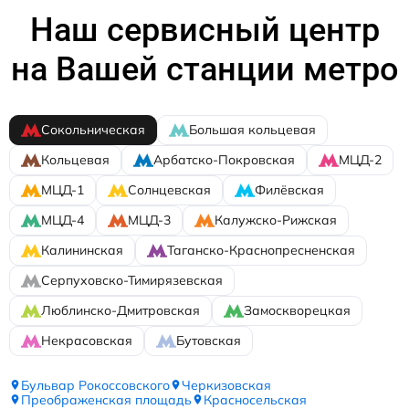
Наш сервисный центр
на Вашей станции метро
Сокольническая
Большая кольцевая
Кольцевая
Арбатско-Покровская
МЦД-2
МЦД-1
Солнцевская
Филёвская
МЦД-4
МЦД-3
Калужско-Рижская
Калининская
Таганско-Краснопресненская
Серпуховско-Тимирязевская
Люблинско-Дмитровская
Замоскворецкая
Некрасовская
Бутовская
Бульвар Рокоссовского
Черкизовская
Преображенская площадь
Красносельская