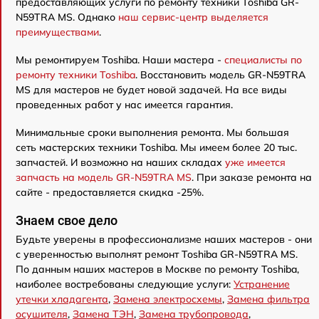
предоставляющих услуги по ремонту техники Toshiba GR-
N59TRA MS. Однако
наш сервис-центр выделяется
преимуществами
.
Мы ремонтируем Toshiba. Наши мастера -
специалисты по
ремонту техники Toshiba
. Восстановить модель GR-N59TRA
MS для мастеров не будет новой задачей. На все виды
проведенных работ у нас имеется гарантия.
Минимальные сроки выполнения ремонта. Мы большая
сеть мастерских техники Toshiba. Мы имеем более 20 тыс.
запчастей. И возможно на наших складах
уже имеется
запчасть на модель GR-N59TRA MS
. При заказе ремонта на
сайте - предоставляется скидка -25%.
Знаем свое дело
Будьте уверены в профессионализме наших мастеров - они
с уверенностью выполнят ремонт Toshiba GR-N59TRA MS.
По данным наших мастеров в Москве по ремонту Toshiba,
наиболее востребованы следующие услуги:
Устранение
утечки хладагента
,
Замена электросхемы
,
Замена фильтра
осушителя
,
Замена ТЭН
,
Замена трубопровода
,