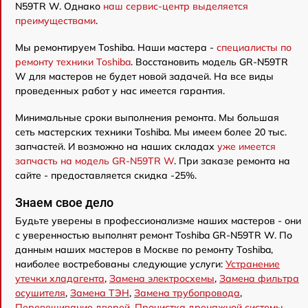
N59TR W. Однако
наш сервис-центр выделяется
преимуществами
.
Мы ремонтируем Toshiba. Наши мастера -
специалисты по
ремонту техники Toshiba
. Восстановить модель GR-N59TR
W для мастеров не будет новой задачей. На все виды
проведенных работ у нас имеется гарантия.
Минимальные сроки выполнения ремонта. Мы большая
сеть мастерских техники Toshiba. Мы имеем более 20 тыс.
запчастей. И возможно на наших складах
уже имеется
запчасть на модель GR-N59TR W
. При заказе ремонта на
сайте - предоставляется скидка -25%.
Знаем свое дело
Будьте уверены в профессионализме наших мастеров - они
с уверенностью выполнят ремонт Toshiba GR-N59TR W. По
данным наших мастеров в Москве по ремонту Toshiba,
наиболее востребованы следующие услуги:
Устранение
утечки хладагента
,
Замена электросхемы
,
Замена фильтра
осушителя
,
Замена ТЭН
,
Замена трубопровода
,
Перевешивание дверей
,
Прочистка дренажной системы
,