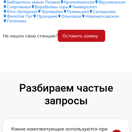
Библиотека имени Ленина
Кропоткинская
Фрунзенская
Спортивная
Воробьёвы горы
Университет
Юго-Западная
Тропарёво
Румянцево
Саларьево
Филатов Луг
Прокшино
Ольховая
Новомосковская
Потапово
Не нашли свою станцию?
Оставить заявку
Разбираем частые
запросы
Какие комплектующие используются при