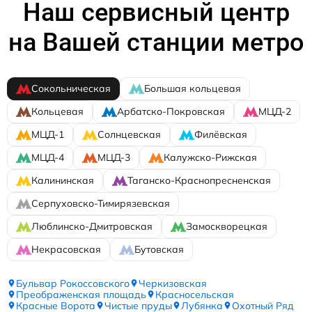
Наш сервисный центр
на Вашей станции метро
Сокольническая
Большая кольцевая
Кольцевая
Арбатско-Покровская
МЦД-2
МЦД-1
Солнцевская
Филёвская
МЦД-4
МЦД-3
Калужско-Рижская
Калининская
Таганско-Краснопресненская
Серпуховско-Тимирязевская
Люблинско-Дмитровская
Замоскворецкая
Некрасовская
Бутовская
Бульвар Рокоссовского
Черкизовская
Преображенская площадь
Красносельская
Красные Ворота
Чистые пруды
Лубянка
Охотный Ряд