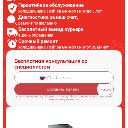
Гарантийное обслуживание
холодильника Toshiba GR-N59TR W до 3 лет
Диагностика за наш счет,
ремонт по желанию
Бесплатный выезд курьера
в день обращения
Срочный ремонт
холодильника Toshiba GR-N59TR W от 35 минут
Бесплатная консультация со
специалистом
Оставить заявку
Нажимая на кнопку "Оставить заявку" Вы соглашаетесь c
политикой
конфиденциальности