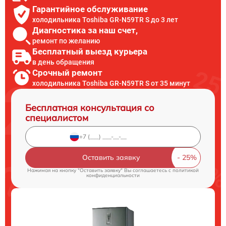
Гарантийное обслуживание
холодильника Toshiba GR-N59TR S до 3 лет
Диагностика за наш счет,
ремонт по желанию
Бесплатный выезд курьера
в день обращения
Срочный ремонт
холодильника Toshiba GR-N59TR S от 35 минут
Бесплатная консультация со
специалистом
Оставить заявку
Нажимая на кнопку "Оставить заявку" Вы соглашаетесь c
политикой
конфиденциальности