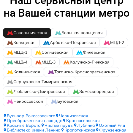
Наш сервисный центр
на Вашей станции метро
Сокольническая
Большая кольцевая
Кольцевая
Арбатско-Покровская
МЦД-2
МЦД-1
Солнцевская
Филёвская
МЦД-4
МЦД-3
Калужско-Рижская
Калининская
Таганско-Краснопресненская
Серпуховско-Тимирязевская
Люблинско-Дмитровская
Замоскворецкая
Некрасовская
Бутовская
Бульвар Рокоссовского
Черкизовская
Преображенская площадь
Красносельская
Красные Ворота
Чистые пруды
Лубянка
Охотный Ряд
Библиотека имени Ленина
Кропоткинская
Фрунзенская