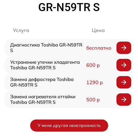
GR-N59TR S
Услуга
Цена
Диагностика Toshiba GR-N59TR
бесплатно
S
Устранение утечки хладагента
600 р
Toshiba GR-N59TR S
Замена дефростера Toshiba
1290 р
GR-N59TR S
Замена нагревателя оттайки
500 р
Toshiba GR-N59TR S
У меня другая неисправность