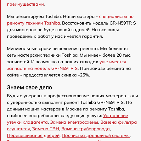
преимуществами
.
Мы ремонтируем Toshiba. Наши мастера -
специалисты по
ремонту техники Toshiba
. Восстановить модель GR-N59TR S
для мастеров не будет новой задачей. На все виды
проведенных работ у нас имеется гарантия.
Минимальные сроки выполнения ремонта. Мы большая
сеть мастерских техники Toshiba. Мы имеем более 20 тыс.
запчастей. И возможно на наших складах
уже имеется
запчасть на модель GR-N59TR S
. При заказе ремонта на
сайте - предоставляется скидка -25%.
Знаем свое дело
Будьте уверены в профессионализме наших мастеров - они
с уверенностью выполнят ремонт Toshiba GR-N59TR S. По
данным наших мастеров в Москве по ремонту Toshiba,
наиболее востребованы следующие услуги:
Устранение
утечки хладагента
,
Замена электросхемы
,
Замена фильтра
осушителя
,
Замена ТЭН
,
Замена трубопровода
,
Перевешивание дверей
,
Прочистка дренажной системы
,