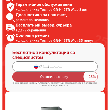
Гарантийное обслуживание
холодильника Toshiba GR-N49TR W до 3 лет
Диагностика за наш счет,
ремонт по желанию
Бесплатный выезд курьера
в день обращения
Срочный ремонт
холодильника Toshiba GR-N49TR W от 35 минут
Бесплатная консультация со
специалистом
Оставить заявку
Нажимая на кнопку "Оставить заявку" Вы соглашаетесь c
политикой
конфиденциальности