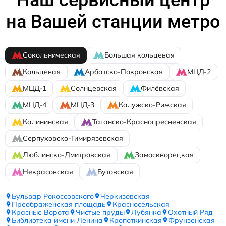
на Вашей станции метро
Сокольническая
Большая кольцевая
Кольцевая
Арбатско-Покровская
МЦД-2
МЦД-1
Солнцевская
Филёвская
МЦД-4
МЦД-3
Калужско-Рижская
Калининская
Таганско-Краснопресненская
Серпуховско-Тимирязевская
Люблинско-Дмитровская
Замоскворецкая
Некрасовская
Бутовская
Бульвар Рокоссовского
Черкизовская
Преображенская площадь
Красносельская
Красные Ворота
Чистые пруды
Лубянка
Охотный Ряд
Библиотека имени Ленина
Кропоткинская
Фрунзенская