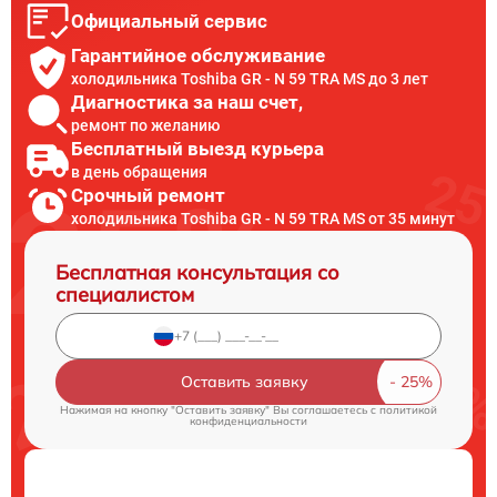
Официальный сервис
Гарантийное обслуживание
холодильника Toshiba GR - N 59 TRA MS до 3 лет
Диагностика за наш счет,
ремонт по желанию
Бесплатный выезд курьера
в день обращения
Срочный ремонт
холодильника Toshiba GR - N 59 TRA MS от 35 минут
Бесплатная консультация со
специалистом
Оставить заявку
Нажимая на кнопку "Оставить заявку" Вы соглашаетесь c
политикой
конфиденциальности