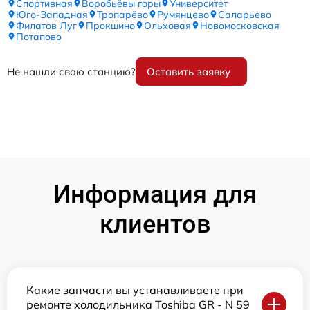
Спортивная
Воробьёвы горы
Университет
Юго-Западная
Тропарёво
Румянцево
Саларьево
Филатов Луг
Прокшино
Ольховая
Новомосковская
Потапово
Не нашли свою станцию?
Оставить заявку
Информация для
клиентов
Какие запчасти вы устанавливаете при
ремонте холодильника Toshiba GR - N 59