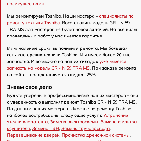
преимуществами
.
Мы ремонтируем Toshiba. Наши мастера -
специалисты по
ремонту техники Toshiba
. Восстановить модель GR - N 59
TRA MS для мастеров не будет новой задачей. На все виды
проведенных работ у нас имеется гарантия.
Минимальные сроки выполнения ремонта. Мы большая
сеть мастерских техники Toshiba. Мы имеем более 20 тыс.
запчастей. И возможно на наших складах
уже имеется
запчасть на модель GR - N 59 TRA MS
. При заказе ремонта
на сайте - предоставляется скидка -25%.
Знаем свое дело
Будьте уверены в профессионализме наших мастеров - они
с уверенностью выполнят ремонт Toshiba GR - N 59 TRA MS.
По данным наших мастеров в Москве по ремонту Toshiba,
наиболее востребованы следующие услуги:
Устранение
утечки хладагента
,
Замена электросхемы
,
Замена фильтра
осушителя
,
Замена ТЭН
,
Замена трубопровода
,
Перевешивание дверей
,
Прочистка дренажной системы
,