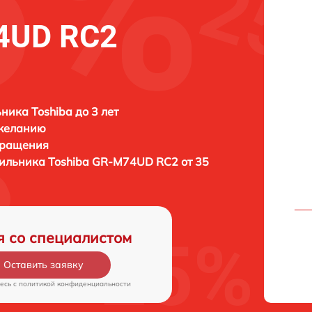
4UD RC2
ника Toshiba до 3 лет
 желанию
бращения
дильника
Toshiba GR-M74UD RC2 от 35
я со специалистом
Оставить заявку
есь c
политикой конфиденциальности