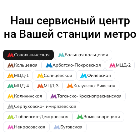
Наш сервисный центр
на Вашей станции метро
Сокольническая
Большая кольцевая
Кольцевая
Арбатско-Покровская
МЦД-2
МЦД-1
Солнцевская
Филёвская
МЦД-4
МЦД-3
Калужско-Рижская
Калининская
Таганско-Краснопресненская
Серпуховско-Тимирязевская
Люблинско-Дмитровская
Замоскворецкая
Некрасовская
Бутовская