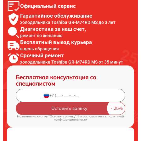
Официальный сервис
Гарантийное обслуживание
холодильника Toshiba GR-M74RD MS до 3 лет
Диагностика за наш счет,
ремонт по желанию
Бесплатный выезд курьера
в день обращения
Срочный ремонт
холодильника Toshiba GR-M74RD MS от 35 минут
Бесплатная консультация со
специалистом
Оставить заявку
Нажимая на кнопку "Оставить заявку" Вы соглашаетесь c
политикой
конфиденциальности