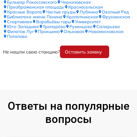
Бульвар Рокоссовского
Черкизовская
Преображенская площадь
Красносельская
Красные Ворота
Чистые пруды
Лубянка
Охотный Ряд
Библиотека имени Ленина
Кропоткинская
Фрунзенская
Спортивная
Воробьёвы горы
Университет
Юго-Западная
Тропарёво
Румянцево
Саларьево
Филатов Луг
Прокшино
Ольховая
Новомосковская
Потапово
Не нашли свою станцию?
Оставить заявку
Ответы на популярные
вопросы