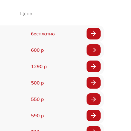
Цена
бесплатно
600 р
1290 р
500 р
550 р
590 р