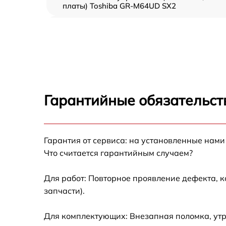
платы) Toshiba GR-M64UD SX2
Ремонт/замена датчика температуры Toshib
GR-M64UD SX2
Замена термостата Toshiba GR-M64UD SX2
Замена усилителей Toshiba GR-M64UD SX2
Гарантийные обязательст
Замена таймера Toshiba GR-M64UD SX2
Замена электросхемы Toshiba GR-M64UD
Гарантия от сервиса: на установленные нами
SX2
Что считается гарантийным случаем?
Ремонт испарителя Toshiba GR-M64UD SX2
Для работ: Повторное проявление дефекта, 
запчасти).
Устранение засора трубопровода Toshiba
GR-M64UD SX2
Для комплектующих: Внезапная поломка, ут
Ремонт датчика морозильного отделения