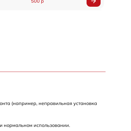
500 р
650 р
500 р
650 р
710 р
590 р
650 р
монта (например, неправильная установка
800 р
ри нормальном использовании.