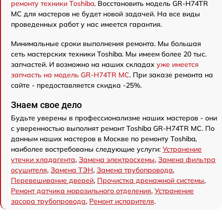
ремонту техники Toshiba
. Восстановить модель GR-H74TR
MC для мастеров не будет новой задачей. На все виды
проведенных работ у нас имеется гарантия.
Минимальные сроки выполнения ремонта. Мы большая
сеть мастерских техники Toshiba. Мы имеем более 20 тыс.
запчастей. И возможно на наших складах
уже имеется
запчасть на модель GR-H74TR MC
. При заказе ремонта на
сайте - предоставляется скидка -25%.
Знаем свое дело
Будьте уверены в профессионализме наших мастеров - они
с уверенностью выполнят ремонт Toshiba GR-H74TR MC. По
данным наших мастеров в Москве по ремонту Toshiba,
наиболее востребованы следующие услуги:
Устранение
утечки хладагента
,
Замена электросхемы
,
Замена фильтра
осушителя
,
Замена ТЭН
,
Замена трубопровода
,
Перевешивание дверей
,
Прочистка дренажной системы
,
Ремонт датчика морозильного отделения
,
Устранение
засора трубопровода
,
Ремонт испарителя
.