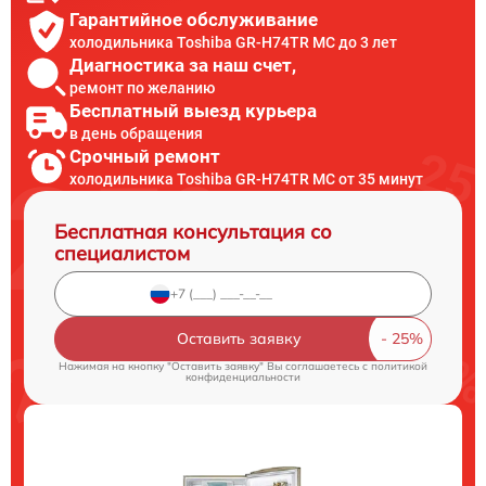
Гарантийное обслуживание
холодильника Toshiba GR-H74TR MC до 3 лет
Диагностика за наш счет,
ремонт по желанию
Бесплатный выезд курьера
в день обращения
Срочный ремонт
холодильника Toshiba GR-H74TR MC от 35 минут
Бесплатная консультация со
специалистом
Оставить заявку
Нажимая на кнопку "Оставить заявку" Вы соглашаетесь c
политикой
конфиденциальности