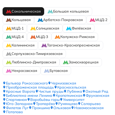
Сокольническая
Большая кольцевая
Кольцевая
Арбатско-Покровская
МЦД-2
МЦД-1
Солнцевская
Филёвская
МЦД-4
МЦД-3
Калужско-Рижская
Калининская
Таганско-Краснопресненская
Серпуховско-Тимирязевская
Люблинско-Дмитровская
Замоскворецкая
Некрасовская
Бутовская
Бульвар Рокоссовского
Черкизовская
Преображенская площадь
Красносельская
Красные Ворота
Чистые пруды
Лубянка
Охотный Ряд
Библиотека имени Ленина
Кропоткинская
Фрунзенская
Спортивная
Воробьёвы горы
Университет
Юго-Западная
Тропарёво
Румянцево
Саларьево
Филатов Луг
Прокшино
Ольховая
Новомосковская
Потапово