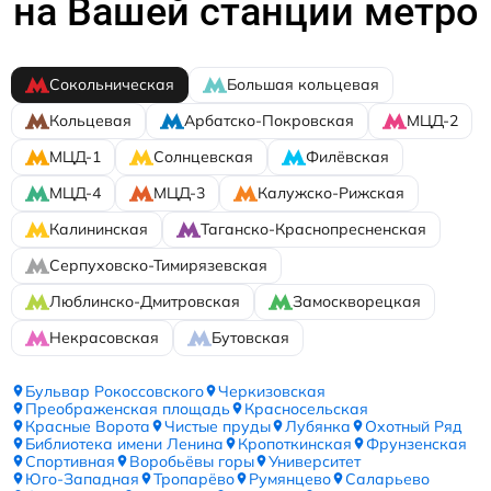
на Вашей станции метро
Сокольническая
Большая кольцевая
Кольцевая
Арбатско-Покровская
МЦД-2
МЦД-1
Солнцевская
Филёвская
МЦД-4
МЦД-3
Калужско-Рижская
Калининская
Таганско-Краснопресненская
Серпуховско-Тимирязевская
Люблинско-Дмитровская
Замоскворецкая
Некрасовская
Бутовская
Бульвар Рокоссовского
Черкизовская
Преображенская площадь
Красносельская
Красные Ворота
Чистые пруды
Лубянка
Охотный Ряд
Библиотека имени Ленина
Кропоткинская
Фрунзенская
Спортивная
Воробьёвы горы
Университет
Юго-Западная
Тропарёво
Румянцево
Саларьево