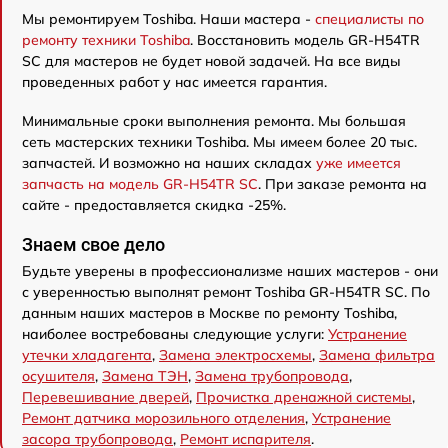
Мы ремонтируем Toshiba. Наши мастера -
специалисты по
ремонту техники Toshiba
. Восстановить модель GR-H54TR
SC для мастеров не будет новой задачей. На все виды
проведенных работ у нас имеется гарантия.
Минимальные сроки выполнения ремонта. Мы большая
сеть мастерских техники Toshiba. Мы имеем более 20 тыс.
запчастей. И возможно на наших складах
уже имеется
запчасть на модель GR-H54TR SC
. При заказе ремонта на
сайте - предоставляется скидка -25%.
Знаем свое дело
Будьте уверены в профессионализме наших мастеров - они
с уверенностью выполнят ремонт Toshiba GR-H54TR SC. По
данным наших мастеров в Москве по ремонту Toshiba,
наиболее востребованы следующие услуги:
Устранение
утечки хладагента
,
Замена электросхемы
,
Замена фильтра
осушителя
,
Замена ТЭН
,
Замена трубопровода
,
Перевешивание дверей
,
Прочистка дренажной системы
,
Ремонт датчика морозильного отделения
,
Устранение
засора трубопровода
,
Ремонт испарителя
.