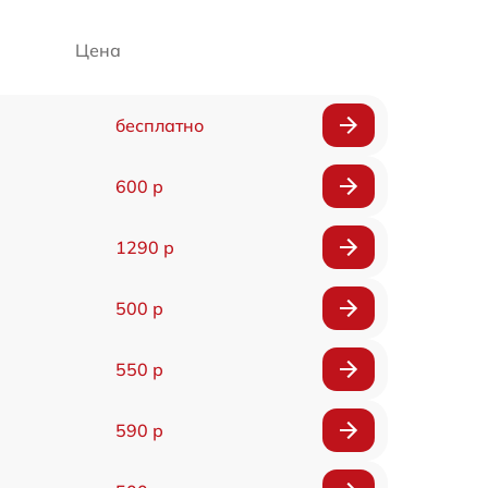
Цена
бесплатно
600 р
1290 р
500 р
550 р
590 р