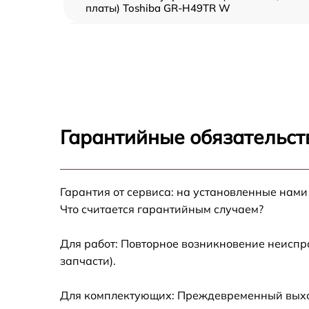
платы) Toshiba GR-H49TR W
Ремонт/замена датчика температуры Toshib
GR-H49TR W
Замена термостата Toshiba GR-H49TR W
Замена усилителей Toshiba GR-H49TR W
Гарантийные обязательст
Замена таймера Toshiba GR-H49TR W
Гарантия от сервиса: на установленные нами
Замена электросхемы Toshiba GR-H49TR W
Что считается гарантийным случаем?
Ремонт испарителя Toshiba GR-H49TR W
Для работ: Повторное возникновение неиспр
запчасти).
Устранение засора трубопровода Toshiba
GR-H49TR W
Для комплектующих: Преждевременный выход
Ремонт датчика морозильного отделения