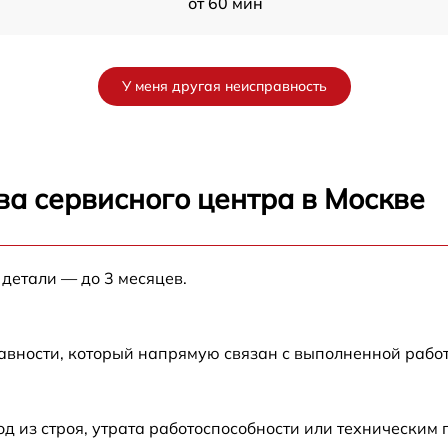
от 60 мин
a
от 60 мин
У меня другая неисправность
от 60 мин
от 60 мин
ва сервисного центра в Москве
от 60 мин
 детали — до 3 месяцев.
от 60 мин
от 60 мин
авности, который напрямую связан с выполненной рабо
от 60 мин
 из строя, утрата работоспособности или техническим