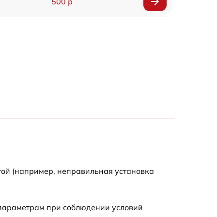
500 р
650 р
500 р
650 р
710 р
590 р
650 р
той (например, неправильная установка
800 р
 параметрам при соблюдении условий