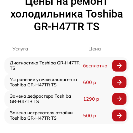
Цены на ремонт
холодильника Toshiba
GR-H47TR TS
Услуга
Цена
Диагностика Toshiba GR-H47TR
бесплатно
TS
Устранение утечки хладагента
600 р
Toshiba GR-H47TR TS
Замена дефростера Toshiba
1290 р
GR-H47TR TS
Замена нагревателя оттайки
500 р
Toshiba GR-H47TR TS