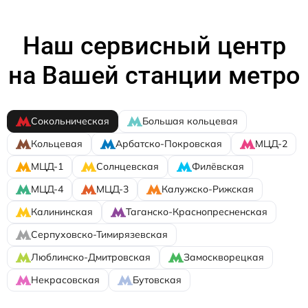
Наш сервисный центр
на Вашей станции метро
Сокольническая
Большая кольцевая
Кольцевая
Арбатско-Покровская
МЦД-2
МЦД-1
Солнцевская
Филёвская
МЦД-4
МЦД-3
Калужско-Рижская
Калининская
Таганско-Краснопресненская
Серпуховско-Тимирязевская
Люблинско-Дмитровская
Замоскворецкая
Некрасовская
Бутовская