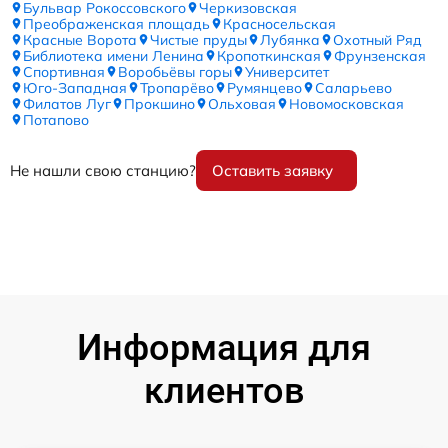
Бульвар Рокоссовского
Черкизовская
Преображенская площадь
Красносельская
Красные Ворота
Чистые пруды
Лубянка
Охотный Ряд
Библиотека имени Ленина
Кропоткинская
Фрунзенская
Спортивная
Воробьёвы горы
Университет
Юго-Западная
Тропарёво
Румянцево
Саларьево
Филатов Луг
Прокшино
Ольховая
Новомосковская
Потапово
Не нашли свою станцию?
Оставить заявку
Информация для
клиентов