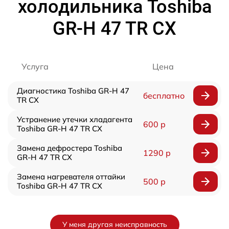
холодильника Toshiba
GR-H 47 TR CX
Услуга
Цена
Диагностика Toshiba GR-H 47
бесплатно
TR CX
Устранение утечки хладагента
600 р
Toshiba GR-H 47 TR CX
Замена дефростера Toshiba
1290 р
GR-H 47 TR CX
Замена нагревателя оттайки
500 р
Toshiba GR-H 47 TR CX
У меня другая неисправность