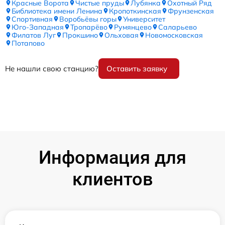
Красные Ворота
Чистые пруды
Лубянка
Охотный Ряд
Библиотека имени Ленина
Кропоткинская
Фрунзенская
Спортивная
Воробьёвы горы
Университет
Юго-Западная
Тропарёво
Румянцево
Саларьево
Филатов Луг
Прокшино
Ольховая
Новомосковская
Потапово
Не нашли свою станцию?
Оставить заявку
Информация для
клиентов