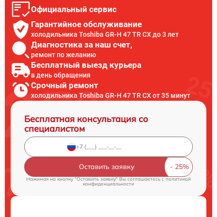
Официальный сервис
Гарантийное обслуживание
холодильника Toshiba GR-H 47 TR CX до 3 лет
Диагностика за наш счет,
ремонт по желанию
Бесплатный выезд курьера
в день обращения
Срочный ремонт
холодильника Toshiba GR-H 47 TR CX от 35 минут
Бесплатная консультация со
специалистом
Оставить заявку
Нажимая на кнопку "Оставить заявку" Вы соглашаетесь c
политикой
конфиденциальности