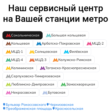
Наш сервисный центр
на Вашей станции метро
Сокольническая
Большая кольцевая
Кольцевая
Арбатско-Покровская
МЦД-2
МЦД-1
Солнцевская
Филёвская
МЦД-4
МЦД-3
Калужско-Рижская
Калининская
Таганско-Краснопресненская
Серпуховско-Тимирязевская
Люблинско-Дмитровская
Замоскворецкая
Некрасовская
Бутовская
Бульвар Рокоссовского
Черкизовская
Преображенская площадь
Красносельская