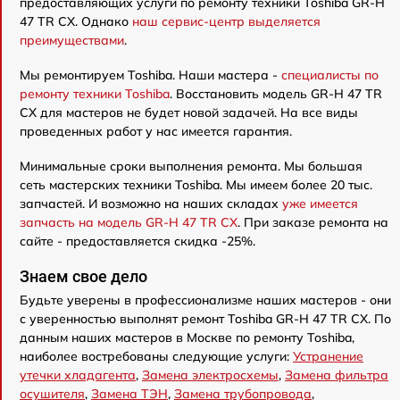
предоставляющих услуги по ремонту техники Toshiba GR-H
47 TR CX. Однако
наш сервис-центр выделяется
преимуществами
.
Мы ремонтируем Toshiba. Наши мастера -
специалисты по
ремонту техники Toshiba
. Восстановить модель GR-H 47 TR
CX для мастеров не будет новой задачей. На все виды
проведенных работ у нас имеется гарантия.
Минимальные сроки выполнения ремонта. Мы большая
сеть мастерских техники Toshiba. Мы имеем более 20 тыс.
запчастей. И возможно на наших складах
уже имеется
запчасть на модель GR-H 47 TR CX
. При заказе ремонта на
сайте - предоставляется скидка -25%.
Знаем свое дело
Будьте уверены в профессионализме наших мастеров - они
с уверенностью выполнят ремонт Toshiba GR-H 47 TR CX. По
данным наших мастеров в Москве по ремонту Toshiba,
наиболее востребованы следующие услуги:
Устранение
утечки хладагента
,
Замена электросхемы
,
Замена фильтра
осушителя
,
Замена ТЭН
,
Замена трубопровода
,